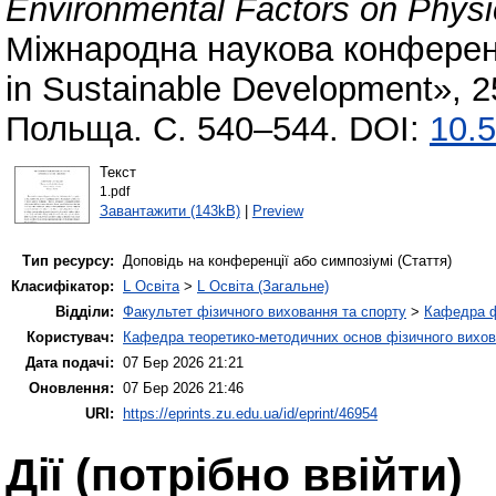
Environmental Factors on Physic
Міжнародна наукова конференц
in Sustainable Development», 2
Польща. С. 540–544. DOI:
10.
Текст
1.pdf
Завантажити (143kB)
|
Preview
Тип ресурсу:
Доповідь на конференції або симпозіумі (Стаття)
Класифікатор:
L Освіта
>
L Освіта (Загальне)
Відділи:
Факультет фізичного виховання та спорту
>
Кафедра ф
Користувач:
Кафедра теоретико-методичних основ фізичного вихов
Дата подачі:
07 Бер 2026 21:21
Оновлення:
07 Бер 2026 21:46
URI:
https://eprints.zu.edu.ua/id/eprint/46954
Дії ​​(потрібно ввійти)