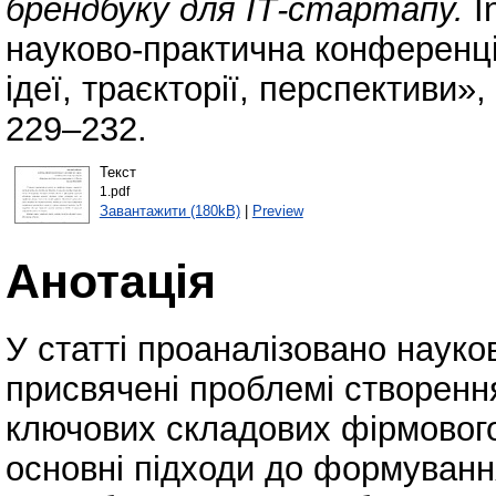
брендбуку для ІТ-стартапу.
I
науково-практична конференці
ідеї, траєкторії, перспективи»
229–232.
Текст
1.pdf
Завантажити (180kB)
|
Preview
Анотація
У статті проаналізовано науко
присвячені проблемі створенн
ключових складових фірмового
основні підходи до формуванн