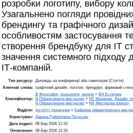
розробки логотипу, вибору ко
Узагальнено погляди провідних
брендингу та графічного дизай
особливостям застосування те
створення брендбуку для ІТ с
значення системного підходу д
ІТ-компаній.
Тип ресурсу:
Доповідь на конференції або симпозіумі (Стаття)
Ключові слова:
графічний дизайн, логотип, брендбук, фірмовий стиль
B Філософія, психологія, релігія
>
BH Естетика
Класифікатор:
N Образотворче мистецтво
>
NC Малюнок. Дизайн. І
N Образотворче мистецтво
>
NX Мистецтва взагалі
Відділи:
Інститут педагогіки
>
Кафедра образотворчого мистец
Користувач:
Дарина Рафаїлівна Погосьян
Дата подачі:
08 Бер 2026 12:32
Оновлення:
08 Бер 2026 12:32