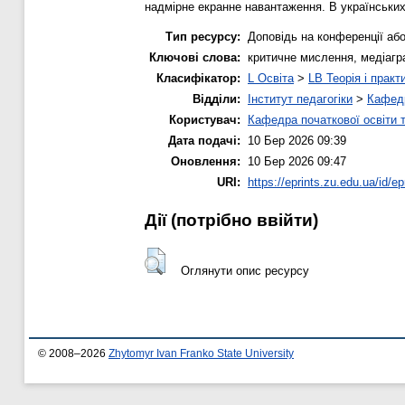
надмірне екранне навантаження. В українських
Тип ресурсу:
Доповідь на конференції або
Ключові слова:
критичне мислення, медіагр
Класифікатор:
L Освіта
>
LB Теорія і практ
Відділи:
Інститут педагогіки
>
Кафедр
Користувач:
Кафедра початкової освіти 
Дата подачі:
10 Бер 2026 09:39
Оновлення:
10 Бер 2026 09:47
URI:
https://eprints.zu.edu.ua/id/ep
Дії ​​(потрібно ввійти)
Оглянути опис ресурсу
© 2008–2026
Zhytomyr Ivan Franko State University