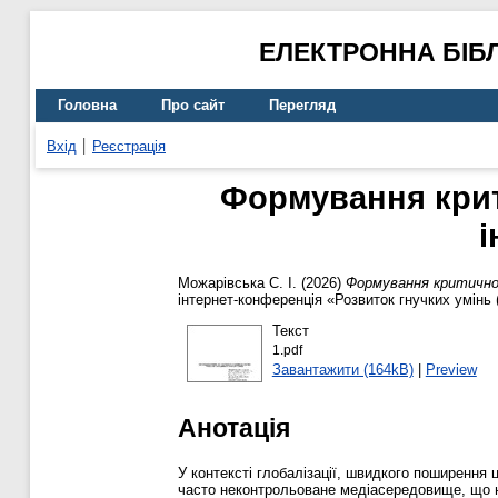
ЕЛЕКТРОННА БІБ
Головна
Про сайт
Перегляд
Вхід
Реєстрація
Формування крит
і
Можарівська С. І.
(2026)
Формування критично
інтернет-конференція «Розвиток гнучких умінь (so
Текст
1.pdf
Завантажити (164kB)
|
Preview
Анотація
У контексті глобалізації, швидкого поширення 
часто неконтрольоване медіасередовище, що нес