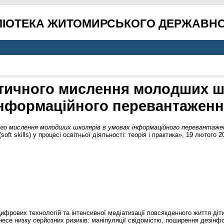
ЛІОТЕКА ЖИТОМИРСЬКОГО ДЕРЖАВНО
ичного мислення молодших ш
нформаційного перевантажен
го мислення молодших школярів в умовах інформаційного перевантаже
ft skills) у процесі освітньої діяльності: теорія і практика», 19 лютого 20
цифрових технологій та інтенсивної медіатизації повсякденного життя діт
е низку серйозних ризиків: маніпуляції свідомістю, поширення дезінформ