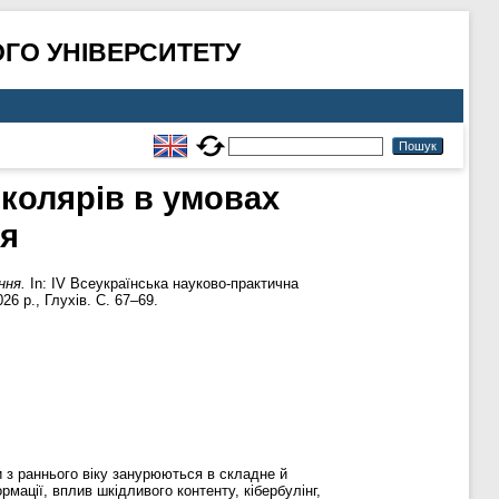
ГО УНІВЕРСИТЕТУ
колярів в умовах
ня
ння.
In: ІV Всеукраїнська науково-практична
26 р., Глухів. С. 67–69.
и з раннього віку занурюються в складне й
ації, вплив шкідливого контенту, кібербулінг,