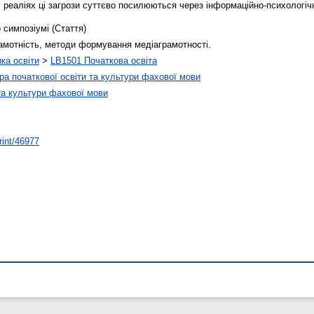
 реаліях ці загрози суттєво посилюються через інформаційно-психологічн
 симпозіумі (Стаття)
амотність, методи формування медіаграмотності.
ика освіти
>
LB1501 Початкова освіта
а початкової освіти та культури фахової мови
та культури фахової мови
rint/46977