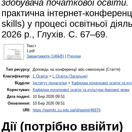
здобувача початкової освіти.
практична інтернет-конференці
skills) у процесі освітньої діял
2026 р., Глухів. С. 67–69.
Текст
1.pdf
Завантажити (146kB)
|
Preview
Тип ресурсу:
Доповідь на конференції або симпозіумі (Стаття)
Класифікатор:
L Освіта
>
L Освіта (Загальне)
Відділи:
Інститут педагогіки
>
Кафедра початкової освіти та ку
Користувач:
Кафедра початкової освіти та культури фахової мови
Дата подачі:
10 Бер 2026 09:51
Оновлення:
10 Бер 2026 09:51
URI:
https://eprints.zu.edu.ua/id/eprint/46979
Дії ​​(потрібно ввійти)