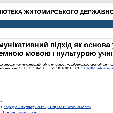
ЛІОТЕКА ЖИТОМИРСЬКОГО ДЕРЖАВНО
мунікативний підхід як основа
земною мовою і культурою учні
огнітивно-комунікативний підхід як основа усвідомленого оволодіння і
перспективи. № 11. С. 101–106. ISSN 3041-1041. DOI:
10.32782/ped-uzhnu/
не)
>
Кафедра міжкультурної комунікації та іншомовної освіти
ікації та іншомовної освіти