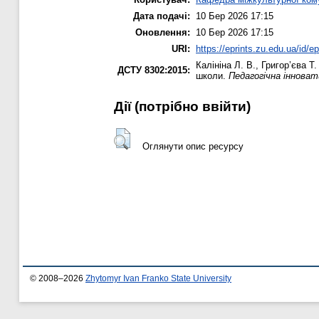
Дата подачі:
10 Бер 2026 17:15
Оновлення:
10 Бер 2026 17:15
URI:
https://eprints.zu.edu.ua/id/e
Калініна Л. В.
,
Григор’єва Т.
ДСТУ 8302:2015:
школи.
Педагогічна іннова
Дії ​​(потрібно ввійти)
Оглянути опис ресурсу
© 2008–2026
Zhytomyr Ivan Franko State University