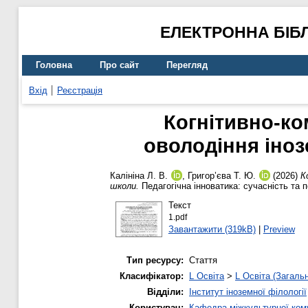
ЕЛЕКТРОННА БІБ
Головна
Про сайт
Перегляд
Вхід
Реєстрація
Когнітивно-ко
оволодіння іно
Калініна Л. В.
,
Григор’єва Т. Ю.
(2026)
К
школи.
Педагогічна інноватика: сучасність та 
Текст
1.pdf
Завантажити (319kB)
|
Preview
Тип ресурсу:
Стаття
Класифікатор:
L Освіта
>
L Освіта (Загаль
Відділи:
Інститут іноземної філології
Користувач:
Кафедра міжкультурної комун