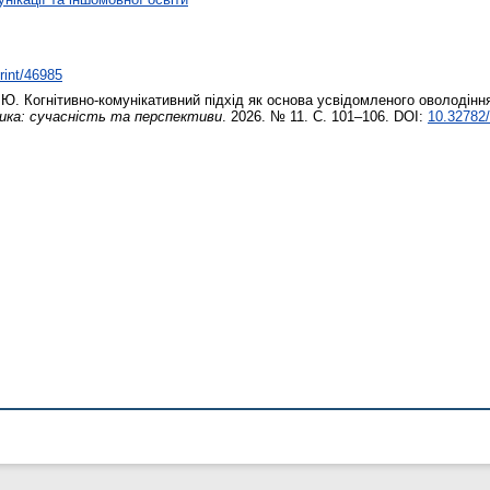
print/46985
 Ю.
Когнітивно-комунікативний підхід як основа усвідомленого оволодінн
тика: сучасність та перспективи
. 2026. № 11. С. 101–106. DOI:
10.32782