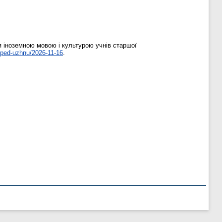
я іноземною мовою і культурою учнів старшої
/ped-uzhnu/2026-11-16
.