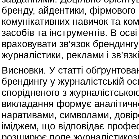
бренду, айдентики, фірмового
комунікативних навичок та ком
засобів та інструментів. В ос
враховувати зв’язок брендингу
журналістики, реклами і зв’язк
Висновки. У статті обґрунтов
брендингу у журналістській ос
спорідненого з журналістсько
викладання формує аналітичн
наративами, символами, довір
іміджем, що відповідає профе
розширює поле журналістикозн