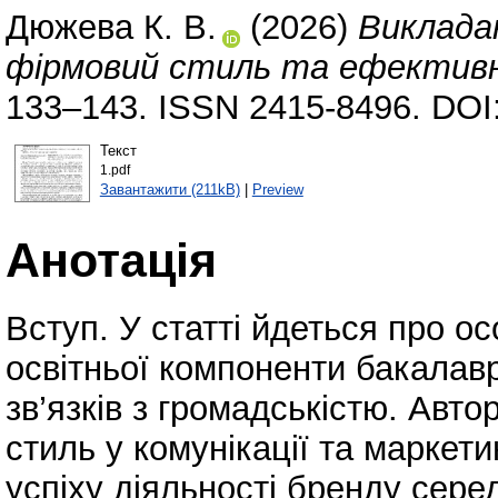
Дюжева К. В.
(2026)
Виклада
фірмовий стиль та ефективна
133–143. ISSN 2415-8496. DOI
Текст
1.pdf
Завантажити (211kB)
|
Preview
Анотація
Вступ. У статті йдеться про о
освітньої компоненти бакалавр
зв’язків з громадськістю. Авт
стиль у комунікації та маркети
успіху діяльності бренду сере