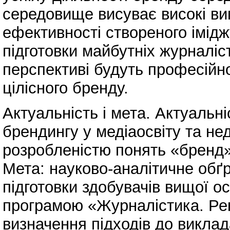
середовище висуває високі вим
ефективності створеного імідж
підготовки майбутніх журналісті
перспективі будуть професійн
цілісного бренду.
Актуальність і мета. Актуальн
брендингу у медіаосвіту та н
розробленістю понять «бренд»
Мета: науково-аналітичне обґр
підготовки здобувачів вищої о
програмою «Журналістика. Рекл
визначення підходів до викла