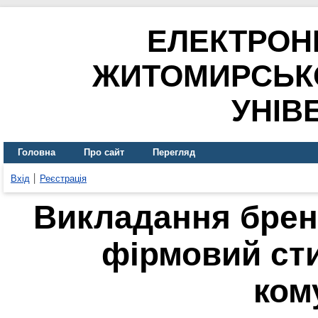
ЕЛЕКТРОН
ЖИТОМИРСЬК
УНІВ
Головна
Про сайт
Перегляд
Вхід
Реєстрація
Викладання бренд
фірмовий ст
ком