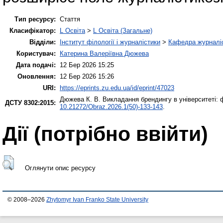
Тип ресурсу:
Стаття
Класифікатор:
L Освіта
>
L Освіта (Загальне)
Відділи:
Інститут філології і журналістики
>
Кафедра журналіс
Користувач:
Катерина Валеріївна Дюжева
Дата подачі:
12 Бер 2026 15:25
Оновлення:
12 Бер 2026 15:26
URI:
https://eprints.zu.edu.ua/id/eprint/47023
Дюжева К. В.
Викладання брендингу в університеті: 
ДСТУ 8302:2015:
10.21272/Obraz.2026.1(50)-133-143
.
Дії ​​(потрібно ввійти)
Оглянути опис ресурсу
© 2008–2026
Zhytomyr Ivan Franko State University