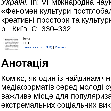
Україні.
In: VI Міжнародна нау
«Феномен культури постглобал
креативні простори та культур
р., Київ. С. 330–332.
Текст
1.pdf
Завантажити (67kB)
|
Preview
Анотація
Комікс, як один із найдинаміч
медіаформатів серед молоді су
важливе місце для популяриза
екстремальних соціальних викли