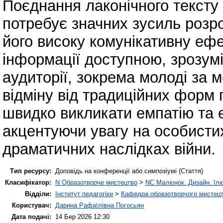
Поєднання лаконічного тексту
потребує значних зусиль розр
його високу комунікативну ефе
інформації доступною, зрозум
аудиторії, зокрема молоді за 
відміну від традиційних форм п
швидко викликати емпатію та 
акцентуючи увагу на особистих
драматичних наслідках війни.
Тип ресурсу:
Доповідь на конференції або симпозіумі (Стаття)
Класифікатор:
N Образотворче мистецтво
>
NC Малюнок. Дизайн. Ілю
Відділи:
Інститут педагогіки
>
Кафедра образотворчого мистецт
Користувач:
Дарина Рафаїлівна Погосьян
Дата подачі:
14 Бер 2026 12:30