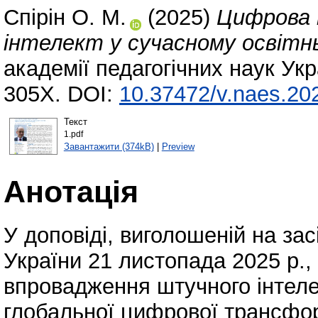
Спірін О. М.
(2025)
Цифрова 
інтелект у сучасному освітн
академії педагогічних наук Укр
305X. DOI:
10.37472/v.naes.20
Текст
1.pdf
Завантажити (374kB)
|
Preview
Анотація
У доповіді, виголошеній на за
України 21 листопада 2025 р.,
впровадження штучного інтелек
глобальної цифрової трансфор