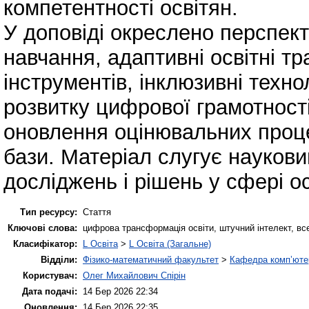
компетентності освітян.
У доповіді окреслено перспек
навчання, адаптивні освітні тр
інструментів, інклюзивні техно
розвитку цифрової грамотності
оновлення оцінювальних проц
бази. Матеріал слугує науков
досліджень і рішень у сфері ос
Тип ресурсу:
Стаття
Ключові слова:
цифрова трансформація освіти, штучний інтелект, вс
Класифікатор:
L Освіта
>
L Освіта (Загальне)
Відділи:
Фізико-математичний факультет
>
Кафедра комп’ютер
Користувач:
Олег Михайлович Спірін
Дата подачі:
14 Бер 2026 22:34
Оновлення:
14 Бер 2026 22:35