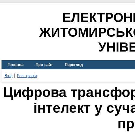
ЕЛЕКТРОН
ЖИТОМИРСЬК
УНІВ
Головна
Про сайт
Перегляд
Вхід
Реєстрація
Цифрова трансфор
інтелект у су
пр