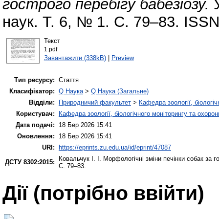
гострого перебігу бабезіозу.
У
наук. Т. 6, № 1. С. 79–83. ISS
Текст
1.pdf
Завантажити (338kB)
|
Preview
Тип ресурсу:
Стаття
Класифікатор:
Q Наука
>
Q Наука (Загальне)
Відділи:
Природничий факультет
>
Кафедра зоології, біологі
Користувач:
Кафедра зоології, біологічного моніторингу та охоро
Дата подачі:
18 Бер 2026 15:41
Оновлення:
18 Бер 2026 15:41
URI:
https://eprints.zu.edu.ua/id/eprint/47087
Ковальчук І. І.
Морфологічні зміни печінки собак за го
ДСТУ 8302:2015:
С. 79–83.
Дії ​​(потрібно ввійти)