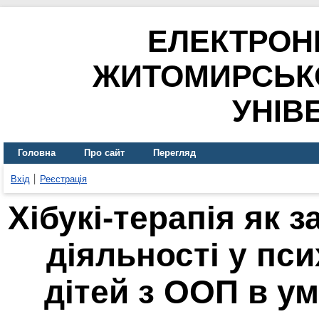
ЕЛЕКТРОН
ЖИТОМИРСЬК
УНІВ
Головна
Про сайт
Перегляд
Вхід
Реєстрація
Хібукі-терапія як з
діяльності у пси
дітей з ООП в у