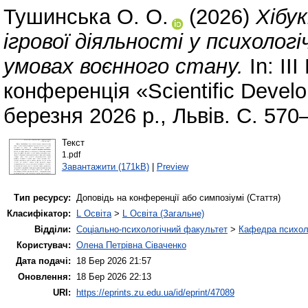
Тушинська О. О.
(2026)
Хібу
ігрової діяльності у психолог
умовах воєнного стану.
In: II
конференція «Scientific Devel
березня 2026 р., Львів. С. 570
Текст
1.pdf
Завантажити (171kB)
|
Preview
Тип ресурсу:
Доповідь на конференції або симпозіумі (Стаття)
Класифікатор:
L Освіта
>
L Освіта (Загальне)
Відділи:
Соціально-психологічний факультет
>
Кафедра психолог
Користувач:
Олена Петрівна Сіваченко
Дата подачі:
18 Бер 2026 21:57
Оновлення:
18 Бер 2026 22:13
URI:
https://eprints.zu.edu.ua/id/eprint/47089