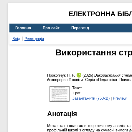
ЕЛЕКТРОННА БІБ
Головна
Про сайт
Перегляд
Вхід
Реєстрація
Використання стр
Прокопчук Н. Р.
(2026)
Використання страте
безперервної освіти. Серія «Педагогіка. Психо
Текст
1.pdf
Завантажити (750kB)
|
Preview
Анотація
Мета статті полягає в теоретичному аналізі та
профільній школі з огляду на сучасні вимоги 