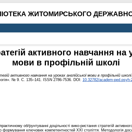
ЛІОТЕКА ЖИТОМИРСЬКОГО ДЕРЖАВНО
атегій активного навчання на у
мови в профільній школі
гій активного навчання на уроках англійської мови в профільній школі
логія». № 9. С. 135–141. ISSN 2786-7536. DOI:
10.32782/academ-ped.psyh-
 практичному обґрунтуванні доцільності вико-ристання стратегій активног
до формування ключових компетентностей ХХІ століття. Методологія дос