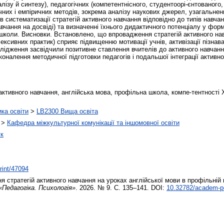
лізу й синтезу), педагогічних (компетентнісного, студентоорі-єнтованого,
них і емпіричних методів, зокрема аналізу наукових джерел, узагальненн
в систематизації стратегій активного навчання відповідно до типів навча
навчання на досвіді) та визначенні їхнього дидактичного потенціалу у ф
 школи. Висновки. Встановлено, що впровадження стратегій активного нав
лексивних практик) сприяє підвищенню мотивації учнів, активізації пізнав
слідження засвідчили позитивне ставлення вчителів до активного навчанн
оналення методичної підготовки педагогів і подальшої інтеграції активн
 активного навчання, англійська мова, профільна школа, компе-тентності Х
ика освіти
>
LB2300 Вища освіта
>
Кафедра міжкультурної комунікації та іншомовної освіти
ук
print/47094
 стратегій активного навчання на уроках англійської мови в профільній
«Педагогіка. Психологія»
. 2026. № 9. С. 135–141. DOI:
10.32782/academ-p