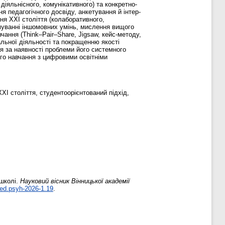
 діяльнісного, комунікативного) та конкретно-
я педагогічного досвіду, анкетування й інтер-
ння ХХІ століття (колаборативного,
ормуванні іншомовних умінь, мислення вищого
чання (Think–Pair–Share, Jigsaw, кейс-методу,
альної діяльності та покращенню якості
я за наявності проблеми його системного
ого навчання з цифровими освітніми
ХІ століття, студентоорієнтований підхід,
 школі.
Науковий вісник Вінницької академії
ed.psyh-2026-1.19
.