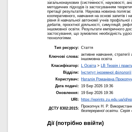
загальнонаукових (системності, науковості, ана
методичних підходів із застосуванням теоретич
претації результатів. Наукова новизна полягає 
кооперативного, навчання на основі запитів і 
рівня й навчальної автономії учнів профільної
дебатів, проєктної діяльності, симуляцій, реф
іншомовної освіти. Результати емпіричного до
застосування, що зумовлює необхідність удоск
технологіями.
Тип ресурсу:
Стаття
активне навчання, стратегії
Ключові слова:
іншомовна освіта
Класифікатор:
L Освіта
>
LB Теорія і практ
Відділи:
Інститут іноземної філології
Користувач:
Наталія Романівна Прокопч
Дата подачі:
19 Бер 2026 19:36
Оновлення:
19 Бер 2026 19:36
URI:
https://eprints.zu.edu.ua/id/e
Прокопчук Н. Р.
Використання
ДСТУ 8302:2015:
безперервної освіти. Серія 
Дії ​​(потрібно ввійти)