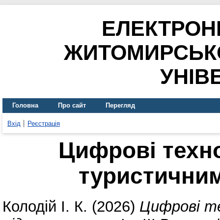
ЕЛЕКТРОН
ЖИТОМИРСЬК
УНІВ
Головна
Про сайт
Перегляд
Вхід
Реєстрація
Цифрові техно
туристични
Колодій І. К.
(2026)
Цифрові те