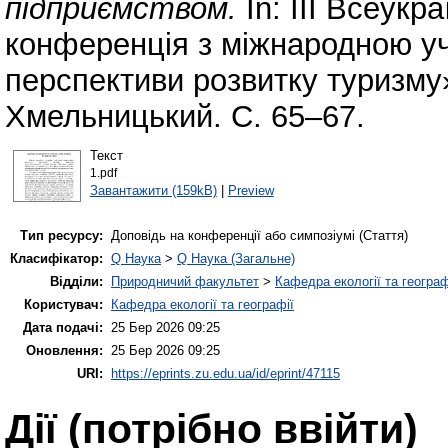
підприємством.
In: III Всеукр
конференція з міжнародною у
перспективи розвитку туризму»
Хмельницький. С. 65–67.
Текст
1.pdf
Завантажити (159kB)
|
Preview
Тип ресурсу:
Доповідь на конференції або симпозіумі (Стаття)
Класифікатор:
Q Наука
>
Q Наука (Загальне)
Відділи:
Природничий факультет
>
Кафедра екології та географ
Користувач:
Кафедра екології та географії
Дата подачі:
25 Бер 2026 09:25
Оновлення:
25 Бер 2026 09:25
URI:
https://eprints.zu.edu.ua/id/eprint/47115
Дії ​​(потрібно ввійти)