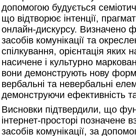
допомогою будується семіотичн
що відтворює інтенції, прагма
онлайн-дискурсу. Визначено ф
засобів комунікації та окреслен
спілкування, орієнтація яких 
насичене і культурно маркова
вони демонструють нову форму
вербальні та невербальні еле
демонструючи ефективність та
Висновки підтвердили, що фун
інтернет-просторі позначене 
засобів комунікації, за допом