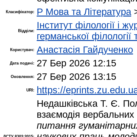
P Мова та Література
Класифікатор:
Інститут філології і ж
Відділи:
германської філології
Анастасія Гайдученко
Користувач:
27 Бер 2026 12:15
Дата подачі:
27 Бер 2026 13:15
Оновлення:
https://eprints.zu.edu.u
URI:
Недашківська Т. Є.
Пол
взаємодія вербальних 
питання гуманітарних 
наукових праць молод
ДСТУ 8302:2015: