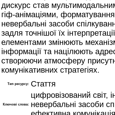
дискурс став мультимодальним
гіф-анімаціями, форматування
невербальні засоби спілкуван
задля точнішої їх інтерпретаці
елементами змінюють механіз
інформації та націлюють адре
створюючи атмосферу присутно
комунікативних стратегіях.
Стаття
Тип ресурсу:
цифровізований світ, і
невербальні засоби сп
Ключові слова:
ефективна комунікаці