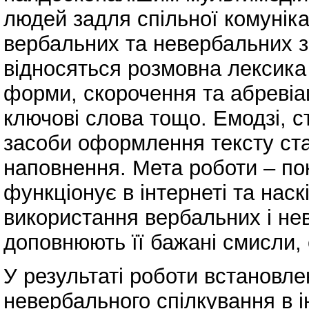
людей задля спільної комуніка
вербальних та невербальних з
відносяться розмовна лексика і
форми, скорочення та абревіаці
ключові слова тощо. Емодзі, ст
засоби оформлення тексту ста
наповнення. Мета роботи – по
функціонує в інтернеті та наск
використання вербальних і нев
доповнюють її бажані смисли, 
У результаті роботи встановле
невербального спілкування в і