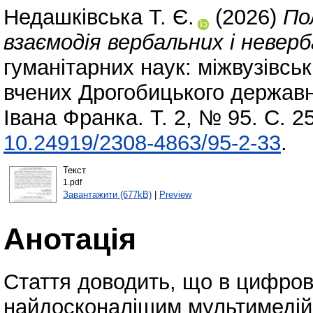
Недашківська Т. Є.
(2026)
По
взаємодія вербальних і неверб
гуманітарних наук: міжвузівсь
вчених Дрогобицького державно
Івана Франка. Т. 2, № 95. С. 
10.24919/2308-4863/95-2-33
.
Текст
1.pdf
Завантажити (677kB)
|
Preview
Анотація
Стаття доводить, що в цифрові
найдосконалішим мультимедій