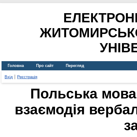
ЕЛЕКТРОН
ЖИТОМИРСЬК
УНІВ
Головна
Про сайт
Перегляд
Вхід
Реєстрація
Польська мова 
взаємодія верба
з