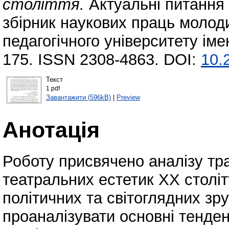
століття.
Актуальні питання 
збірник наукових праць молод
педагогічного університету іме
175. ISSN 2308-4863. DOI:
10.
Текст
1.pdf
Завантажити (596kB)
|
Preview
Анотація
Роботу присвячено аналізу тр
театральних естетик XX століт
політичних та світоглядних зр
проаналізувати основні тенден