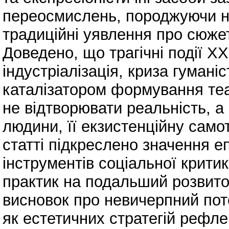
переосмислень, породжуючи но
традиційні уявлення про сюжет
Доведено, що трагічні події XX 
індустріалізація, криза гумані
каталізатором формування теа
не відтворювати реальність, а
людини, її екзистенційну самот
статті підкреслено значення еп
інструментів соціальної крити
практик на подальший розвито
висновок про невичерпний пот
як естетичних стратегій рефлек