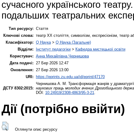
сучасного українського театру
подальших театральних експе
Тип ресурсу:
Стаття
Ключові слова:
театр XX століття, символізм, експресіонізм, театр 
Класифікатор:
Q Наука
>
Q Наука (Загальне)
Відділи:
Інститут педагогіки
>
Кафедра мистецької освіти
Користувач:
Анна Михайлівна Чернишова
Дата подачі:
27 Бер 2026 12:47
Оновлення:
27 Бер 2026 13:00
URI:
https://eprints.zu.edu.ua/id/eprint/47170
Чернишова А. М.
Трансформація жанрів у драматургі
ДСТУ 8302:2015:
наукових праць молодих вчених Дрогобицького держа
DOI:
10.24919/2308-4863/95-3-21
.
Дії ​​(потрібно ввійти)
Оглянути опис ресурсу