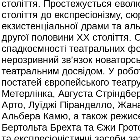
століття. Простежується еволю
століття до експресіонізму, сю
екзистенціальної драми та ал
другої половини XX століття.
спадкоємності театральних фо
нерозривний зв’язок новаторсь
театральним досвідом. У робо
постатей європейського театру
Метерлінка, Августа Стріндбе
Арто, Луїджі Піранделло, Жан
Альбера Камю, а також режисе
Бертольта Брехта та Єжи Грото
та експресіоністичні засоби з