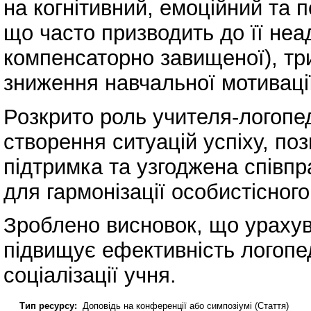
на когнітивний, емоційний та 
що часто призводить до її неа
компенсаторно завищеної), три
зниження навчальної мотивації
Розкрито роль учителя-логопед
створення ситуацій успіху, по
підтримка та узгоджена співпр
для гармонізації особистісного
Зроблено висновок, що ураху
підвищує ефективність логопе
соціалізації учня.
Тип ресурсу:
Доповідь на конференції або симпозіумі (Стаття)