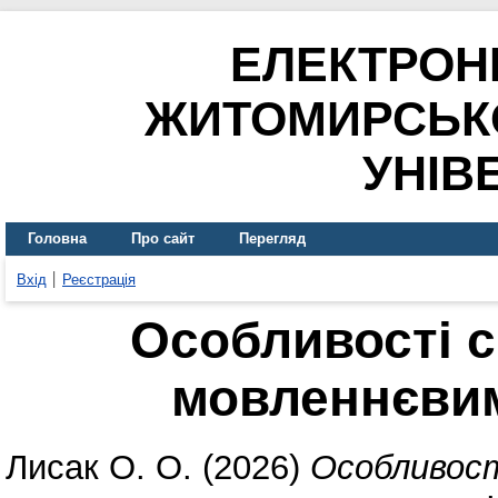
ЕЛЕКТРОН
ЖИТОМИРСЬК
УНІВ
Головна
Про сайт
Перегляд
Вхід
Реєстрація
Особливості с
мовленнєви
Лисак О. О.
(2026)
Особливост