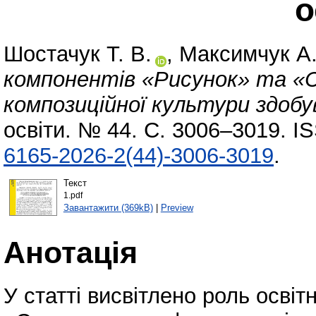
о
Шостачук Т. В.
,
Максимчук А.
компонентів «Рисунок» та «
композиційної культури здобув
освіти. № 44. С. 3006–3019. I
6165-2026-2(44)-3006-3019
.
Текст
1.pdf
Завантажити (369kB)
|
Preview
Анотація
У статті висвітлено роль освіт