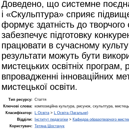
Доведено, що системне поєдна
і «Скульптура» сприяє підвище
формує здатність до творчого 
забезпечує підготовку конкур
працювати в сучасному культу
результати можуть бути викори
мистецьких освітніх програм, 
впровадженні інноваційних ме
мистецької освіти.
Тип ресурсу:
Стаття
Ключові слова:
композиційна культура, рисунок, скульптура, мистец
Класифікатор:
L Освіта
>
L Освіта (Загальне)
Відділи:
Інститут педагогіки
>
Кафедра образотворчого мистец
Користувач:
Тетяна Шостачук