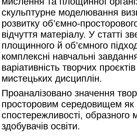
мислення та площинної організ
скульптурне моделювання виз
розвитку об’ємно-просторовог
відчуття матеріалу. У статті з
площинного й об’ємного підход
комплексні навчальні завдання,
варіативність творчих проєкті
мистецьких дисциплін.
Проаналізовано значення творч
просторовим середовищем як ч
спостережливості, образного 
здобувачів освіти.