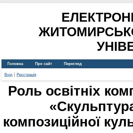
ЕЛЕКТРОН
ЖИТОМИРСЬК
УНІВ
Головна
Про сайт
Перегляд
Вхід
Реєстрація
Роль освітніх ком
«Скульптур
композиційної кул