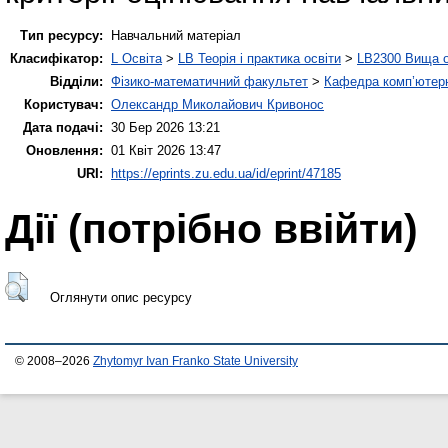
Тип ресурсу:
Навчальний матеріал
Класифікатор:
L Освіта
>
LB Теорія і практика освіти
>
LB2300 Вища о
Відділи:
Фізико-математичний факультет
>
Кафедра комп’ютерн
Користувач:
Олександр Миколайович Кривонос
Дата подачі:
30 Бер 2026 13:21
Оновлення:
01 Квіт 2026 13:47
URI:
https://eprints.zu.edu.ua/id/eprint/47185
Дії ​​(потрібно ввійти)
Оглянути опис ресурсу
© 2008–2026
Zhytomyr Ivan Franko State University