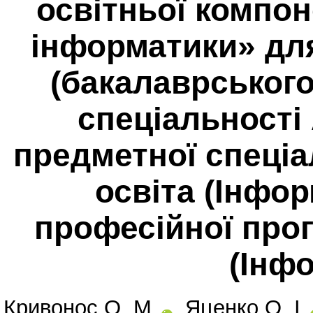
освітньої компо
інформатики» дл
(бакалаврського
спеціальності
предметної спеціа
освіта (Інфор
професійної про
(Інф
Кривонос О. М.
,
Яценко О. І.