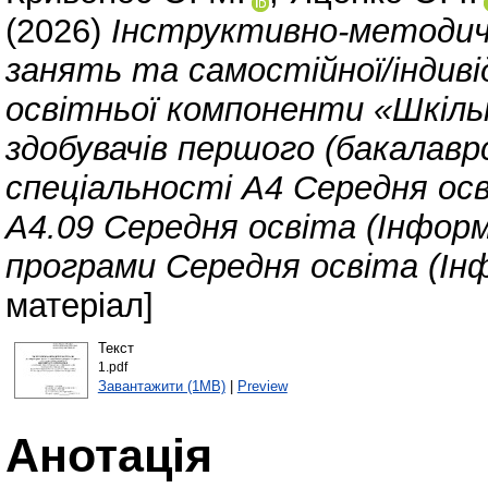
(2026)
Інструктивно-методич
занять та самостійної/індиві
освітньої компоненти «Шкіль
здобувачів першого (бакалавр
спеціальності А4 Середня ос
А4.09 Середня освіта (Інфор
програми Середня освіта (Ін
матеріал]
Текст
1.pdf
Завантажити (1MB)
|
Preview
Анотація