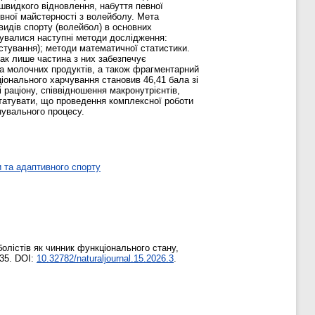
 швидкого відновлення, набуття певної
ивної майстерності з волейболу. Мета
 видів спорту (волейбол) в основних
вувалися наступні методи дослідження:
стування); методи математичної статистики.
ак лише частина з них забезпечує
та молочних продуктів, а також фрагментарний
ціонального харчування становив 46,41 бала зі
раціону, співвідношення макронутрієнтів,
татувати, що проведення комплексної роботи
нувального процесу.
 та адаптивного спорту
олістів як чинник функціонального стану,
–35. DOI:
10.32782/naturaljournal.15.2026.3
.