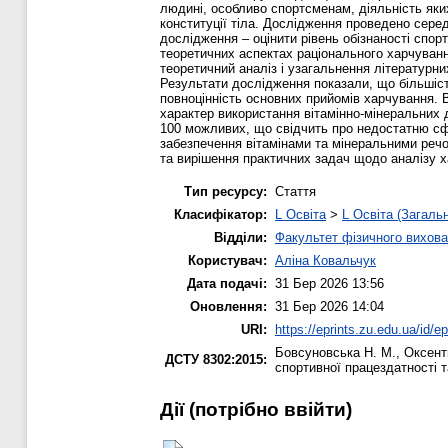
людині, особливо спортсменам, діяльність яких
конституції тіла. Дослідження проведено серед
дослідження – оцінити рівень обізнаності спор
теоретичних аспектах раціонального харчуванн
теоретичний аналіз і узагальнення літературн
Результати дослідження показали, що більшіст
повноцінність основних прийомів харчування. 
характер використання вітамінно-мінеральних д
100 можливих, що свідчить про недостатню сфо
забезпечення вітамінами та мінеральними реч
та вирішення практичних задач щодо аналізу ха
Тип ресурсу:
Стаття
Класифікатор:
L Освіта
>
L Освіта (Загаль
Відділи:
Факультет фізичного вихова
Користувач:
Аліна Ковальчук
Дата подачі:
31 Бер 2026 13:56
Оновлення:
31 Бер 2026 14:04
URI:
https://eprints.zu.edu.ua/id/e
Бовсуновська Н. М.
,
Оксент
ДСТУ 8302:2015:
спортивної працездатності 
Дії ​​(потрібно ввійти)