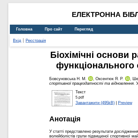
ЕЛЕКТРОННА БІБ
Головна
Про сайт
Перегляд
Вхід
Реєстрація
Біохімічні основи 
функціонального с
Бовсуновська Н. М.
,
Оксентюк Я. Р.
,
Ше
спортивної працездатності та відновлення.
У
Текст
5.pdf
Завантажити (495kB)
|
Preview
Анотація
У статті представлено результати дослідження
волейболістів групи підвищеної спортивної май