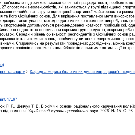
 пов’язана із підтримкою високої фізичної працездатності, необхідністю
 27 спортсменів-волейболістів, які займаються у групі підвищеної спорт
тсменів-волейболістів групи підвищеної спортивної майстерності з різних
я та його біохімічних основ. Для вирішення поставленої мети використо
их джерел; анкетування; метод педагогічних контрольних випробувань (те
ь спортсменів дотримуються рекомендованої кратності прийомів їжі, одн
Виявлено недостатнє споживання окремих груп продуктів, зокрема риби 
обавок. Середній рівень обізнаності респондентів з біохімічних основ ра
рмованість системних знань, особливо у питаннях енергетичної цінності 
овинами. Спираючись на результати проведених досліджень, можна конс
рчових раціонів спортсменів-волейболістів сприятиме оптимізації їх тре
не)
ння та спорту
>
Кафедра медико-біологічних дисциплін, здоров’я людини
print/47197
юк Я. Р.
,
Шевчук Т. В.
Біохімічні основи раціонального харчування волейб
та відновлення.
Український журнал природничих наук
. 2026. № 15. С. 26