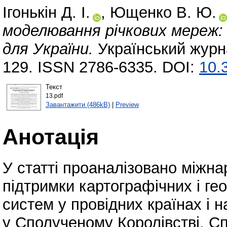
Ігонькін Д. І.
,
Ющенко В. Ю.
моделювання річкових мереж:
для України.
Український журн
129. ISSN 2786-6335. DOI:
10.
Текст
13.pdf
Завантажити (486kB)
|
Preview
Анотація
У статті проаналізовано міжна
підтримки картографічних і ге
систем у провідних країнах і 
у Сполученому Королівстві, С