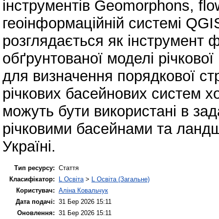
інструментів Geomorphons, flow
геоінформаційній системі QGI
розглядається як інструмент 
обґрунтованої моделі річково
для визначення порядкової стр
річкових басейнових систем хо
можуть бути використані в зад
річковими басейнами та ланд
Україні.
Тип ресурсу:
Стаття
Класифікатор:
L Освіта
>
L Освіта (Загальне)
Користувач:
Аліна Ковальчук
Дата подачі:
31 Бер 2026 15:11
Оновлення:
31 Бер 2026 15:11