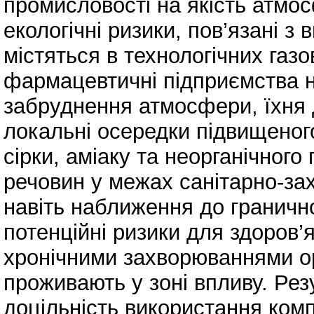
промисловості на якість атмос
екологічні ризики, пов’язані з
містяться в технологічних газ
фармацевтичні підприємства 
забруднення атмосфери, їхня
локальні осередки підвищеного
сірки, аміаку та неорганічного
речовин у межах санітарно-за
навіть наближення до граничн
потенційні ризики для здоров’
хронічними захворюваннями ор
проживають у зоні впливу. Ре
доцільність використання ком