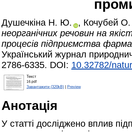
пром
Душечкіна Н. Ю.
,
Кочубей О.
неорганічних речовин на якіс
процесів підприємства фарма
Український журнал природнич
2786-6335. DOI:
10.32782/natur
Текст
16.pdf
Завантажити (320kB)
|
Preview
Анотація
У статті досліджено вплив пі