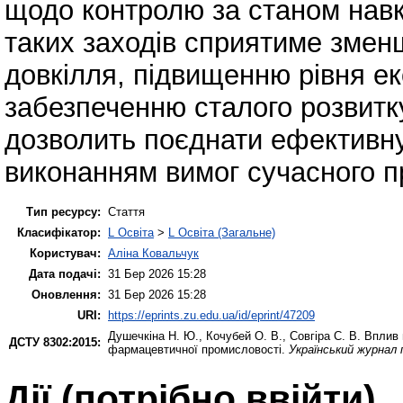
щодо контролю за станом нав
таких заходів сприятиме змен
довкілля, підвищенню рівня ек
забезпеченню сталого розвитк
дозволить поєднати ефективну
виконанням вимог сучасного п
Тип ресурсу:
Стаття
Класифікатор:
L Освіта
>
L Освіта (Загальне)
Користувач:
Аліна Ковальчук
Дата подачі:
31 Бер 2026 15:28
Оновлення:
31 Бер 2026 15:28
URI:
https://eprints.zu.edu.ua/id/eprint/47209
Душечкіна Н. Ю.
,
Кочубей О. В.
,
Совгіра С. В.
Вплив н
ДСТУ 8302:2015:
фармацевтичної промисловості.
Український журнал 
Дії ​​(потрібно ввійти)