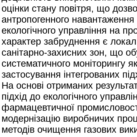
оцінки стану повітря, що дозв
антропогенного навантаження 
екологічного управління на п
характер забруднення є локал
санітарно-захисних зон, що о
систематичного моніторингу як
застосування інтегрованих підх
На основі отриманих результа
підхід до екологічного управл
фармацевтичної промисловості
модернізацію виробничих проц
методів очищення газових викид