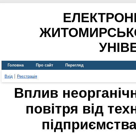
ЕЛЕКТРОН
ЖИТОМИРСЬК
УНІВ
Головна
Про сайт
Перегляд
Вхід
Реєстрація
Вплив неорганічн
повітря від тех
підприємств