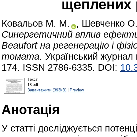
щеплених 
Ковальов М. М.
,
Шевченко О.
Синергетичний вплив ефектив
Beaufort на регенерацію і фі
томата.
Український журнал 
174. ISSN 2786-6335. DOI:
10.
Текст
18.pdf
Завантажити (393kB)
|
Preview
Анотація
У статті досліджується потенці