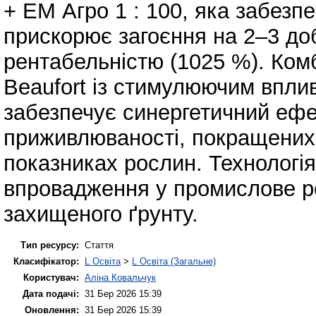
+ ЕМ Агро 1 : 100, яка забезп
прискорює загоєння на 2–3 до
рентабельністю (1025 %). Ком
Beaufort із стимулюючим впли
забезпечує синергетичний ефе
приживлюваності, покращених
показниках рослин. Технологі
впровадження у промислове р
захищеного ґрунту.
Тип ресурсу:
Стаття
Класифікатор:
L Освіта
>
L Освіта (Загальне)
Користувач:
Аліна Ковальчук
Дата подачі:
31 Бер 2026 15:39
Оновлення:
31 Бер 2026 15:39