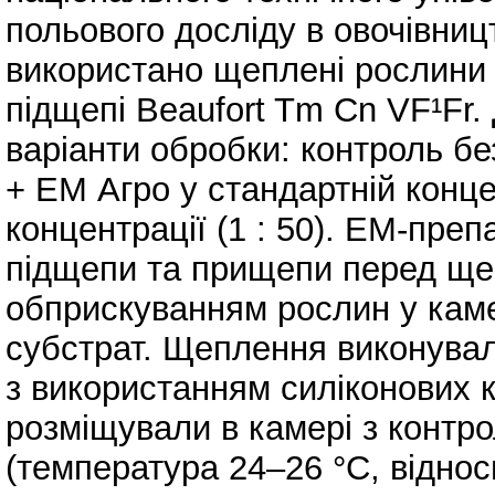
польового досліду в овочівницт
використано щеплені рослини 
підщепі Beaufort Tm Cn VF¹Fr
варіанти обробки: контроль бе
+ ЕМ Агро у стандартній концен
концентрації (1 : 50). ЕМ-пр
підщепи та прищепи перед ще
обприскуванням рослин у каме
субстрат. Щеплення виконува
з використанням силіконових к
розміщували в камері з контр
(температура 24–26 °С, віднос