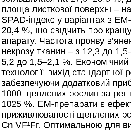
площа листкової поверхні – на
SPAD-індекс у варіантах з ЕМ
20,4 %, що свідчить про кращ
апарату. Частота прояву в’яне
некрозу тканин – з 12,3 до 1,5
5,2 до 1,5–2,1 %. Економічний
технології: вихід стандартної
забезпечуючи додатковий приб
1000 щеплених рослин за рент
1025 %. ЕМ-препарати є ефек
приживлюваності щеплених рос
Cn VF¹Fr. Оптимальною для в