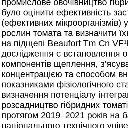
промислове овочівництво гібр
було оцінити ефективність за
(ефективних мікроорганізмів)
рослин томата та визначити ї
на підщепі Beaufort Tm Cn VF
дослідження є встановлення о
компонентів щеплення, з’ясув
концентрацією та способом вн
показниками фізіологічного ст
визначення потенціалу інтегра
розсадництво гібридних томат
протягом 2019–2021 років на б
національного технічного унів