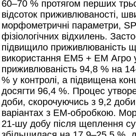
60–70 % протягом перших трьо
відсоток приживлюваності, шв
морфометричні параметри, SPA
фізіологічних відхилень. Заст
підвищило приживлюваність щ
використання ЕМ5 + ЕМ Агро у
приживлюваність 94,8 % на 14
% у контролі, а підвищена кон
досягти 96,4 %. Процес утвор
доби, скорочуючись з 9,2 доби 
варіантах з ЕМ-обробкою. Мо
21-шу добу після щеплення су
збільшилася на 17,9–25,5 %, д