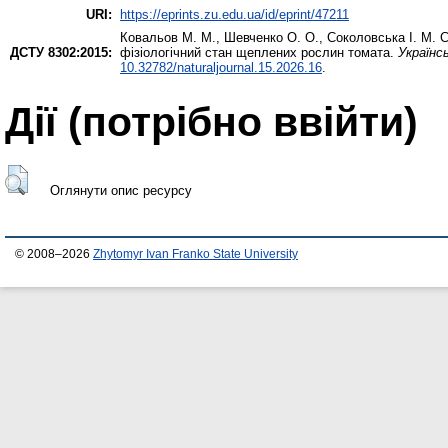
URI:
https://eprints.zu.edu.ua/id/eprint/47211
Ковальов М. М.
,
Шевченко О. О.
,
Соколовська І. М.
С
ДСТУ 8302:2015:
фізіологічний стан щеплених рослин томата.
Українс
10.32782/naturaljournal.15.2026.16
.
Дії ​​(потрібно ввійти)
Оглянути опис ресурсу
© 2008–2026
Zhytomyr Ivan Franko State University