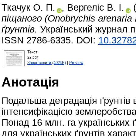
Ткачук О. П.
,
Вергеліс В. І.
(
піщаного (Onobrychis arenaria
ґрунтів.
Український журнал п
ISSN 2786-6335. DOI:
10.32782
Текст
22.pdf
Завантажити (402kB)
|
Preview
Анотація
Подальша деградація ґрунтів 
інтенсифікацією землеробства
Понад 16 млн. га українських 
для українських ґрунтів характ