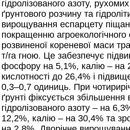
гідролізованого азоту, рухоми
ґрунтового розчину та гідроліт
вирощування еспарцету піщаног
покращенню агроекологічного
розвиненої кореневої маси тр
т/га гною. Це забезпечує під
фосфору на 5,1%, калію – на 
кислотності до 26,4% і підвищ
0,3–0,7 одиниць. При чотирирі
ґрунті фіксується збільшення 
гідролізованого азоту – на 6
12,2%, калію – на 30,4% та зр
на 2,8%. Дворічне вирощуванн