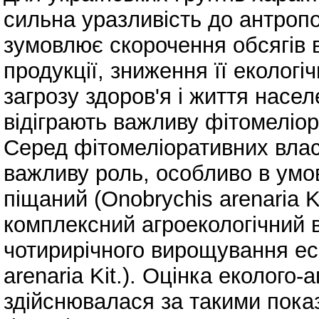
сильна уразливість до антропо
зумовлює скорочення обсягів 
продукції, зниження її екологі
загрозу здоров'я і життя насел
відіграють важливу фітомеліо
Серед фітомеліоративних влас
важливу роль, особливо в умов
піщаний (Onobrychis arenaria K
комплексний агроекологічний в
чотирирічного вирощування ес
arenaria Kit.). Оцінка еколого-
здійснювалася за такими показ