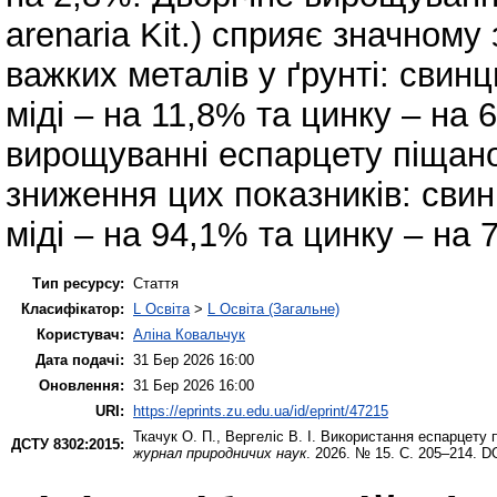
arenaria Kit.) сприяє значно
важких металів у ґрунті: свин
міді – на 11,8% та цинку – на
вирощуванні еспарцету піщано
зниження цих показників: свин
міді – на 94,1% та цинку – на 
Тип ресурсу:
Стаття
Класифікатор:
L Освіта
>
L Освіта (Загальне)
Користувач:
Аліна Ковальчук
Дата подачі:
31 Бер 2026 16:00
Оновлення:
31 Бер 2026 16:00
URI:
https://eprints.zu.edu.ua/id/eprint/47215
Ткачук О. П.
,
Вергеліс В. І.
Використання еспарцету пі
ДСТУ 8302:2015:
журнал природничих наук
. 2026. № 15. С. 205–214. D