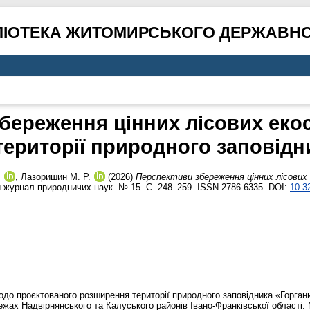
ЛІОТЕКА ЖИТОМИРСЬКОГО ДЕРЖАВНО
береження цінних лісових ек
ериторії природного заповідн
.
,
Лазоришин М. Р.
(2026)
Перспективи збереження цінних лісови
 журнал природничих наук. № 15. С. 248–259. ISSN 2786-6335. DOI:
10.3
одо проєктованого розширення території природного заповідника «Горган
межах Надвірнянського та Калуського районів Івано-Франківської області