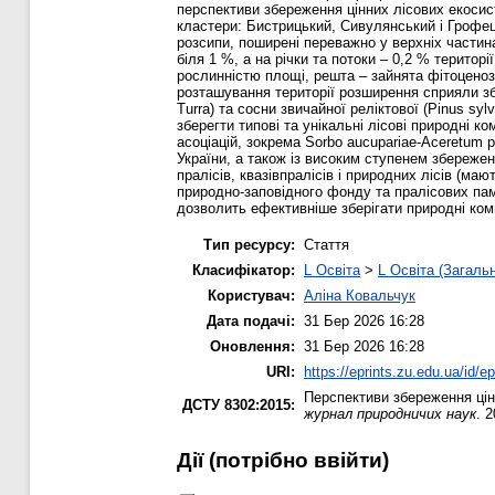
перспективи збереження цінних лісових екосист
кластери: Бистрицький, Сивулянський і Грофец
розсипи, поширені переважно у верхніх частина
біля 1 %, а на річки та потоки – 0,2 % терито
рослинністю площі, решта – зайнята фітоценозам
розташування території розширення сприяли збе
Turra) та сосни звичайної реліктової (Pinus sy
зберегти типові та унікальні лісові природні 
асоціацій, зокрема Sorbo aucupariae-Aceretum ps
України, а також із високим ступенем збережен
пралісів, квазівпралісів і природних лісів (м
природно-заповідного фонду та пралісових пам
дозволить ефективніше зберігати природні ко
Тип ресурсу:
Стаття
Класифікатор:
L Освіта
>
L Освіта (Загаль
Користувач:
Аліна Ковальчук
Дата подачі:
31 Бер 2026 16:28
Оновлення:
31 Бер 2026 16:28
URI:
https://eprints.zu.edu.ua/id/e
Перспективи збереження цін
ДСТУ 8302:2015:
журнал природничих наук
. 
Дії ​​(потрібно ввійти)