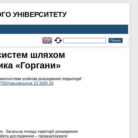
ГО УНІВЕРСИТЕТУ
осистем шляхом
ика «Горгани»
х екосистем шляхом розширення території
2782/naturaljournal.15.2026.24
.
и». Загальна площа території розширення
. Мета дослідження – проаналізувати