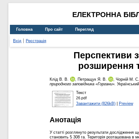
ЕЛЕКТРОННА БІБ
Головна
Про сайт
Перегляд
Вхід
Реєстрація
Перспективи з
розширення т
Клід В. В.
,
Петращук Я. В.
,
Чорній М. С
природного заповідника «Горгани».
Український
Текст
26.pdf
Завантажити (826kB)
|
Preview
Анотація
У статті розглянуто результати дослідження щ
становить 5 308 га. Територія розташована в 