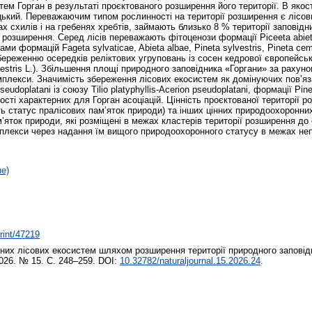
ем Горган в результаті проєктованого розширення його території. В якос
ький. Переважаючим типом рослинності на території розширення є лісови
х схилів і на гребенях хребтів, займають близько 8 % території заповід
рії розширення. Серед лісів переважають фітоценози формації Piceeta abie
и формацій Fageta sylvaticae, Abieta albae, Pineta sylvestris, Pineta ce
реженню осередків реліктових угруповань із сосен кедрової європейської 
lvestris L.). Збільшення площі природного заповідника «Горгани» за раху
комплекси. Значимість збереження лісових екосистем як домінуючих пов’я
eudоplatanі із союзу Tilio platyphyllis-Acerion pseudoplatani, формації Pi
ості характерних для Горган асоціацій. Цінність проєктованої території 
ають статус пралісових пам’яток природи) та інших цінних природоохоронни
’яток природи, які розміщені в межах кластерів території розширення до
мплекси через надання їм вищого природоохоронного статусу в межах неп
не)
print/47219
них лісових екосистем шляхом розширення території природного заповідни
2026. № 15. С. 248–259. DOI:
10.32782/naturaljournal.15.2026.24
.