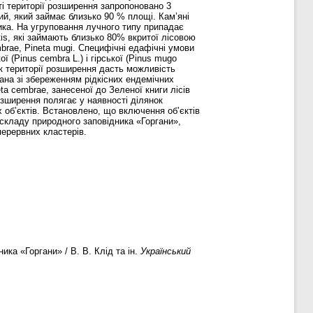
ті території розширення запропоновано 3
й, який займає близько 90 % площі. Кам’яні
ника. На угруповання лучного типу припадає
tis, які займають близько 80% вкритої лісовою
mbrae, Pineta mugi. Специфічні едафічні умови
(Pinus cembra L.) і гірської (Pinus mugo
нок території розширення дасть можливість
зана зі збереженням рідкісних ендемічних
neta cembrae, занесеної до Зеленої книги лісів
розширення полягає у наявності ділянок
х об’єктів. Встановлено, що включення об’єктів
 складу природного заповідника «Горгани»,
ерервних кластерів.
ка «Горгани» / В. В. Клід та ін.
Український