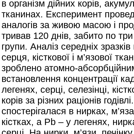
в організм дійних корів, акуму
тканинах. Експеримент провед
аналогів за живою масою і про
тривав 120 днів, забито по три
групи. Аналіз середніх зразків 
серця, кісткової і м’язової тка
зроблено атомно-абсорбційни
встановлення концентрації кад
легенях, серці, селезінці, кіст
корів за різних раціонів годів
спостерігалася в нирках, м’язах
кістках, а Pb – у легенях, нирка
серці. На нирки, м’язи, печінк