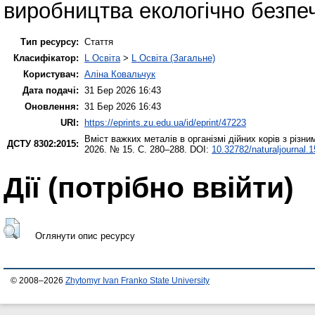
виробництва екологічно безпеч
Тип ресурсу:
Стаття
Класифікатор:
L Освіта
>
L Освіта (Загальне)
Користувач:
Аліна Ковальчук
Дата подачі:
31 Бер 2026 16:43
Оновлення:
31 Бер 2026 16:43
URI:
https://eprints.zu.edu.ua/id/eprint/47223
Вміст важких металів в організмі дійних корів з різни
ДСТУ 8302:2015:
2026. № 15. С. 280–288. DOI:
10.32782/naturaljournal.
Дії ​​(потрібно ввійти)
Оглянути опис ресурсу
© 2008–2026
Zhytomyr Ivan Franko State University