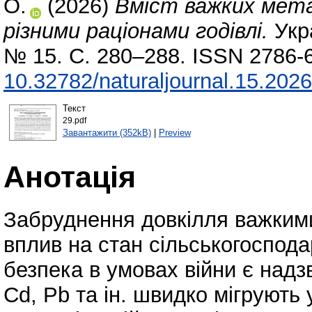
О.
(2026)
Вміст важких метал
різними раціонами годівлі.
Укр
№ 15. С. 280–288. ISSN 2786-
10.32782/naturaljournal.15.202
Текст
29.pdf
Завантажити (352kB)
|
Preview
Анотація
Забруднення довкілля важким
вплив на стан сільськогосподар
безпека в умовах війни є над
Cd, Pb та ін. швидко мігрують