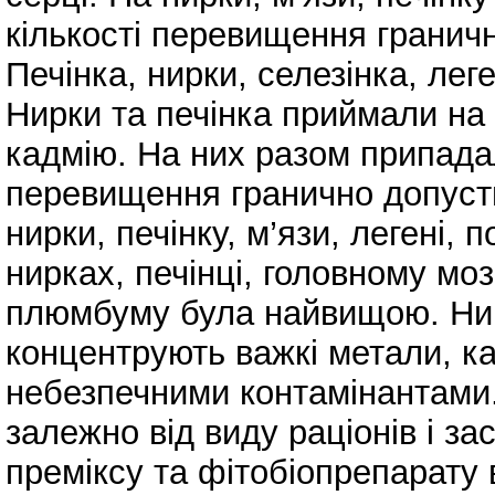
кількості перевищення граничн
Печінка, нирки, селезінка, ле
Нирки та печінка приймали на
кадмію. На них разом припада
перевищення гранично допусти
нирки, печінку, м’язи, легені, п
нирках, печінці, головному моз
плюмбуму була найвищою. Нирк
концентрують важкі метали, ка
небезпечними контамінантами.
залежно від виду раціонів і за
преміксу та фітобіопрепарату 