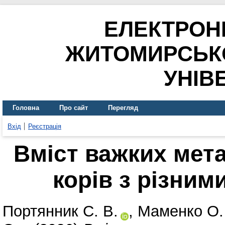
ЕЛЕКТРОН
ЖИТОМИРСЬК
УНІВ
Головна
Про сайт
Перегляд
Вхід
Реєстрація
Вміст важких мета
корів з різним
Портянник С. В.
,
Маменко О.