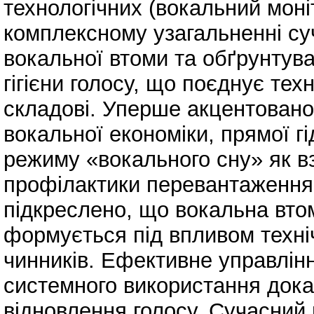
технологічних (вокальний моні
комплексному узагальненні су
вокальної втоми та обґрунтува
гігієни голосу, що поєднує техн
складові. Уперше акцентовано 
вокальної економіки, прямої гі
режиму «вокального сну» як 
профілактики перевантаження 
підкреслено, що вокальна вто
формується під впливом техніч
чинників. Ефективне управлі
системного використання доказ
відновлення голосу. Сучасний 