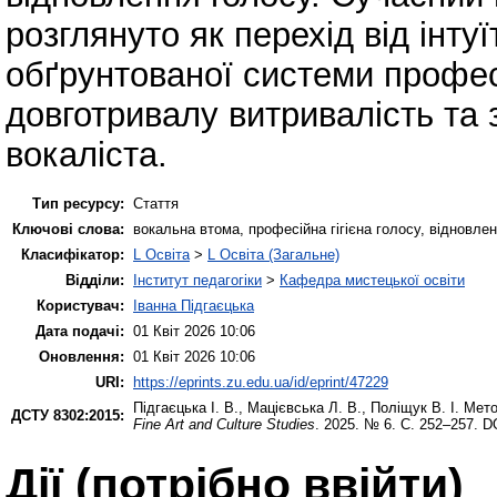
розглянуто як перехід від інт
обґрунтованої системи професі
довготривалу витривалість та 
вокаліста.
Тип ресурсу:
Стаття
Ключові слова:
вокальна втома, професійна гігієна голосу, відновлен
Класифікатор:
L Освіта
>
L Освіта (Загальне)
Відділи:
Інститут педагогіки
>
Кафедра мистецької освіти
Користувач:
Іванна Підгаєцька
Дата подачі:
01 Квіт 2026 10:06
Оновлення:
01 Квіт 2026 10:06
URI:
https://eprints.zu.edu.ua/id/eprint/47229
Підгаєцька І. В.
,
Мацієвська Л. В.
,
Поліщук В. І.
Метод
ДСТУ 8302:2015:
Fine Art and Culture Studies
. 2025. № 6. С. 252–257. D
Дії ​​(потрібно ввійти)