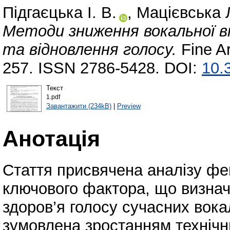
Підгаєцька І. В.
,
Мацієвська Л
Методи зниження вокальної в
та відновлення голосу.
Fine Ar
257. ISSN 2786-5428. DOI:
10.
Текст
1.pdf
Завантажити (234kB)
|
Preview
Анотація
Стаття присвячена аналізу фе
ключового фактора, що визнач
здоров’я голосу сучасних вока
зумовлена зростанням технічни