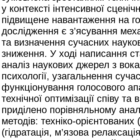
у контексті інтенсивної сценіч
підвищене навантаження на г
дослідження є з’ясування мех
та визначення сучасних науков
зниження. У ході написання ст
аналіз наукових джерел з вокал
психології, узагальнення суч
функціонування голосового апа
технічної оптимізації співу та
приділено порівняльному аналі
методів: техніко-орієнтованих 
(гідратація, м’язова релаксаці