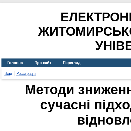
ЕЛЕКТРОН
ЖИТОМИРСЬК
УНІВ
Головна
Про сайт
Перегляд
Вхід
Реєстрація
Методи зниженн
сучасні підх
відновл