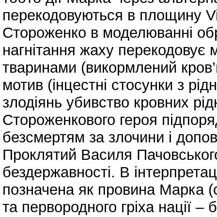
перекодовуються в площину Vi
Стороженко в моделюванні об
нагнітання жаху перекодовує 
тваринами (викормлений кров’
мотив (інцестні стосунки з рі
злодіянь убивство кровних рі
Стороженкового героя підпор
безсмертям за злочини і допо
Проклятий Василя Пачовського
бездержавності. В інтерпретац
позначена як провина Марка (с
та первородного гріха нації – б