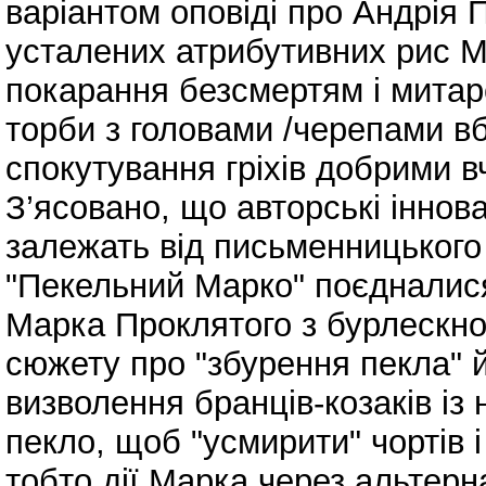
варіантом оповіді про Андрія 
усталених атрибутивних рис М
покарання безсмертям і митарс
торби з головами /черепами вб
спокутування гріхів добрими 
З’ясовано, що авторські іннов
залежать від письменницького
"Пекельний Марко" поєдналис
Марка Проклятого з бурлескно
сюжету про "збурення пекла" 
визволення бранців-козаків із 
пекло, щоб "усмирити" чортів і
тобто дії Марка через альтерн