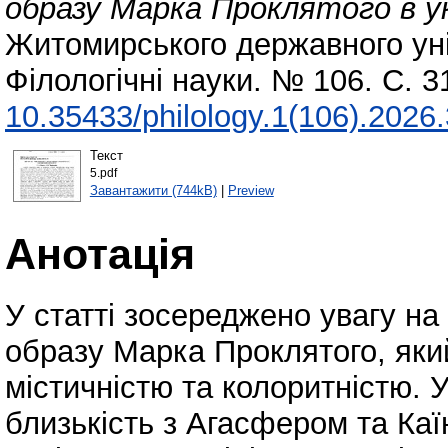
образу Марка Проклятого в ук
Житомирського державного уні
Філологічні науки. № 106. С. 
10.35433/philology.1(106).2026
Текст
5.pdf
Завантажити (744kB)
|
Preview
Анотація
У статті зосереджено увагу н
образу Марка Проклятого, яки
містичністю та колоритністю. У
близькість з Агасфером та Каї