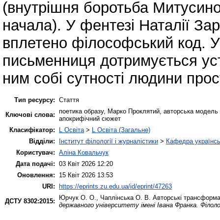
(внутрішня боротьба Митусиної
начала). У фентезі Наталії З
вплетено філософський код. У
письменниця дотримується уст
ним собі сутності людини про
Тип ресурсу:
Стаття
поетика образу, Марко Проклятий, авторська модель і
Ключові слова:
апокрифічний сюжет
Класифікатор:
L Освіта
>
L Освіта (Загальне)
Відділи:
Інститут філології і журналістики
>
Кафедра українськ
Користувач:
Аліна Ковальчук
Дата подачі:
03 Квіт 2026 12:20
Оновлення:
15 Квіт 2026 13:53
URI:
https://eprints.zu.edu.ua/id/eprint/47263
Юрчук О. О.
,
Чаплінська О. В.
Авторські трансформац
ДСТУ 8302:2015:
державного університету імені Івана Франка. Філоло