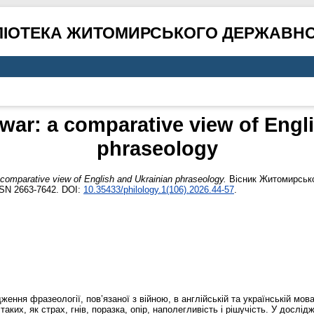
ЛІОТЕКА ЖИТОМИРСЬКОГО ДЕРЖАВНО
war: a comparative view of Engl
phraseology
 comparative view of English and Ukrainian phraseology.
Вісник Житомирськог
SSN 2663-7642. DOI:
10.35433/philology.1(106).2026.44-57
.
ження фразеології, пов’язаної з війною, в англійській та українській мов
 таких, як страх, гнів, поразка, опір, наполегливість і рішучість. У дослі