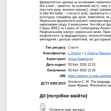
фразеологічні одиниці за основними семантичн
like a leaf – тремтіти, як осиковий лист), гніву
опустити руки, визнати поразку), опору (наприкл
to bite the bullet – стиснути зуби, проковтнути
культурну специфіку цих ідіом, виявляючи, як 
Українська фразеологія воєнної тематики вирі
наративами опору й визволення. Англійські фразе
Corpus (BNC) та Corpus of Contemporary Americ
Національному корпусі української мови. Практ
конфліктного та медіадискурсу, психологічному
викладачів і дискурс-аналітиків, які досліджу
Тип ресурсу:
Стаття
Класифікатор:
L Освіта
>
L Освіта (Загаль
Користувач:
Аліна Ковальчук
Дата подачі:
03 Квіт 2026 12:23
Оновлення:
03 Квіт 2026 12:26
URI:
https://eprints.zu.edu.ua/id/e
Альбота С. М.
The language o
ДСТУ 8302:2015:
Івана Франка. Філологічні н
Дії ​​(потрібно ввійти)
Оглянути опис ресурсу