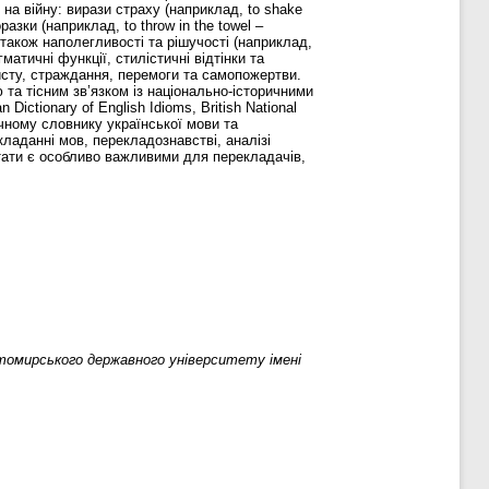
на війну: вирази страху (наприклад, to shake
разки (наприклад, to throw in the towel –
 а також наполегливості та рішучості (наприклад,
гматичні функції, стилістичні відтінки та
хисту, страждання, перемоги та самопожертви.
та тісним зв’язком із національно-історичними
ictionary of English Idioms, British National
ічному словнику української мови та
ладанні мов, перекладознавстві, аналізі
ьтати є особливо важливими для перекладачів,
томирського державного університету імені