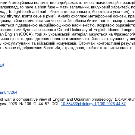
ими й емоційними полями, що відображають типові психоемоційні реакції 
 (наприклад, to have a short fuse – мати запальний, вибуховий характер), по
ад, to fight tooth and nail – битися до останнього, боротися з усіх сил),
 гірку пігулку, взяти себе в руки). Аналіз охоплює метафоричні основи, пра
досвід війни осмислюється через стійкі образи битви, вогню, смерті, за
зняється підвищеною емоційно-оцінною насиченістю, яскравою образністю 
ологізми було запозичено з Oxford Dictionary of English Idioms, Longman D
an English (COCA), тоді як український матеріал базується на Фразеолог
ична цінність дослідження полягає в можливості його застосування у вик
 консультуванні та військовій комунікації. Отримані контрастивні резул
ють мовне відображення боротьби, страждання, стійкості та витривалості.
не)
print/47264
f war: a comparative view of English and Ukrainian phraseology.
Вісник Жи
ауки
. 2026. № 106. С. 44–57. DOI:
10.35433/philology.1(106).2026.44-57
.