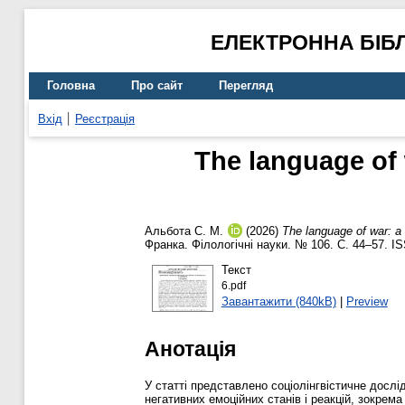
ЕЛЕКТРОННА БІБ
Головна
Про сайт
Перегляд
Вхід
Реєстрація
The language of 
Альбота С. М.
(2026)
The language of war: a
Франка. Філологічні науки. № 106. С. 44–57. I
Текст
6.pdf
Завантажити (840kB)
|
Preview
Анотація
У статті представлено соціолінгвістичне дослід
негативних емоційних станів і реакцій, зокрема