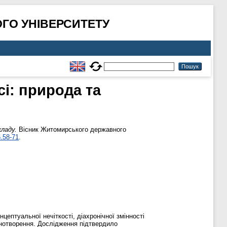
ГО УНІВЕРСИТЕТУ
сі: природа та
кладу.
Вісник Житомирського державного
6.58-71
.
цептуальної нечіткості, діахронічної змінності
інотворення. Дослідження підтвердило