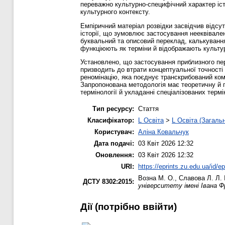
переважно культурно-специфічний характер істо
культурного контексту.
Емпіричний матеріал розвідки засвідчив відсут
історії, що зумовлює застосування нееквівален
буквальний та описовий переклад, калькування,
функціюють як терміни й відображають культур
Установлено, що застосування приблизного пер
призводить до втрати концептуальної точності
реномінацію, яка поєднує транскрибований ком
Запропонована методологія має теоретичну й п
термінології й укладанні спеціалізованих термі
Тип ресурсу:
Стаття
Класифікатор:
L Освіта
>
L Освіта (Загаль
Користувач:
Аліна Ковальчук
Дата подачі:
03 Квіт 2026 12:32
Оновлення:
03 Квіт 2026 12:32
URI:
https://eprints.zu.edu.ua/id/e
Возна М. О.
,
Славова Л. Л.
ДСТУ 8302:2015:
університету імені Івана Фр
Дії ​​(потрібно ввійти)