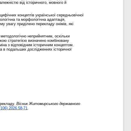
алежністю від історичного, мовного й
ецифічних концептів української середньовічної
нологічна та морфологічна адаптація,
му увагу приділено перекладу онімів, які
є методологічно неприйнятним, оскільки
ькою стратегією визначено комбіновану
міна з відповідним історичним концептом.
на в подальших дослідженнях історичної
ерекладу.
Вісник Житомирського державного
(106).2026.58-71
.