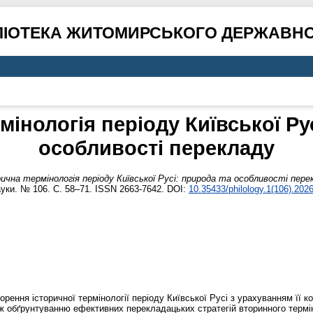
ЛІОТЕКА ЖИТОМИРСЬКОГО ДЕРЖАВНО
мінологія періоду Київської Ру
особливості перекладу
ична термінологія періоду Київської Русі: природа та особливості пере
науки. № 106. С. 58–71. ISSN 2663-7642. DOI:
10.35433/philology.1(106).202
ення історичної термінології періоду Київської Русі з урахуванням її кон
кож обґрунтуванню ефективних перекладацьких стратегій вторинного терм