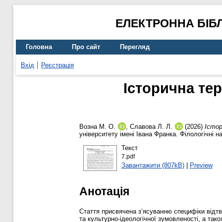
ЕЛЕКТРОННА БІБ
Головна
Про сайт
Перегляд
Вхід
Реєстрація
Історична тер
Возна М. О.
,
Славова Л. Л.
(2026)
Істор
університету імені Івана Франка. Філологічні 
Текст
7.pdf
Завантажити (807kB)
|
Preview
Анотація
Стаття присвячена з’ясуванню специфіки відтвор
та культурно-ідеологічної зумовленості, а та