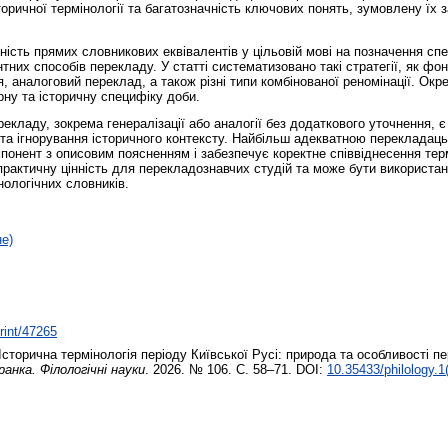
ричної термінології та багатозначність ключових понять, зумовлену їх з
ність прямих словникових еквівалентів у цільовій мові на позначення сп
тних способів перекладу. У статті систематизовано такі стратегії, як фо
 аналоговий переклад, а також різні типи комбінованої реномінації. Окре
ну та історичну специфіку доби.
екладу, зокрема генералізації або аналогії без додаткового уточнення, 
 та ігнорування історичного контексту. Найбільш адекватною перекладац
понент з описовим поясненням і забезпечує коректне співвіднесення тер
рактичну цінність для перекладознавчих студій та може бути використа
нологічних словників.
не)
print/47265
Історична термінологія періоду Київської Русі: природа та особливості п
анка. Філологічні науки
. 2026. № 106. С. 58–71. DOI:
10.35433/philology.1