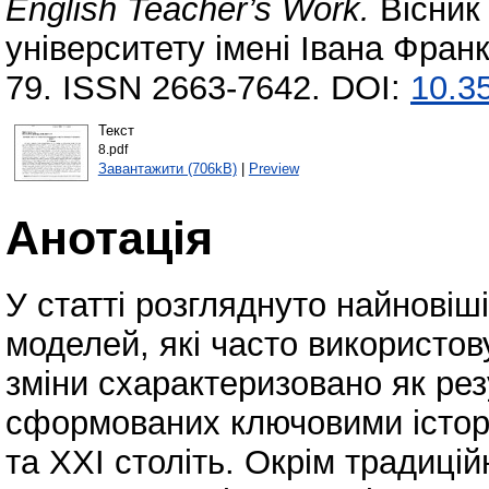
English Teacher’s Work.
Вісник
університету імені Івана Франк
79. ISSN 2663-7642. DOI:
10.35
Текст
8.pdf
Завантажити (706kB)
|
Preview
Анотація
У статті розгляднуто найновіш
моделей, які часто використову
зміни схарактеризовано як ре
сформованих ключовими істор
та ХХІ століть. Окрім традиці