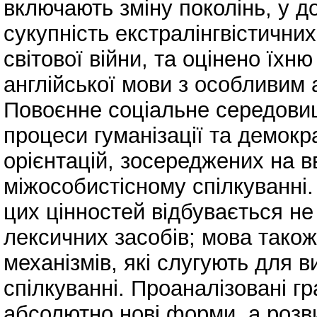
включають зміну поколінь, у д
сукупність екстралінгвістични
світової війни, та оцінено їхн
англійської мови з особливим 
Повоєнне соціальне середови
процеси гуманізації та демокра
орієнтацій, зосереджених на вв
міжособистісному спілкуванні.
цих цінностей відбувається н
лексичних засобів; мова також
механізмів, які слугують для 
спілкуванні. Проаналізовані г
абсолютно нові форми, а розв