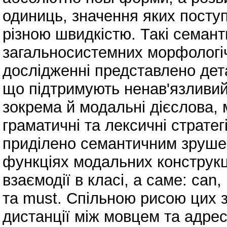
одиниць, значення яких посту
різною швидкістю. Такі семант
загальносистемних морфологічн
дослідженні представлено дет
що підтримують ненав'язливий
зокрема й модальні дієслова, 
граматичні та лексичні страте
приділено семантичним зруше
функціях модальних конструкц
взаємодії в класі, а саме: can,
та must. Спільною рисою цих з
дистанції між мовцем та адре