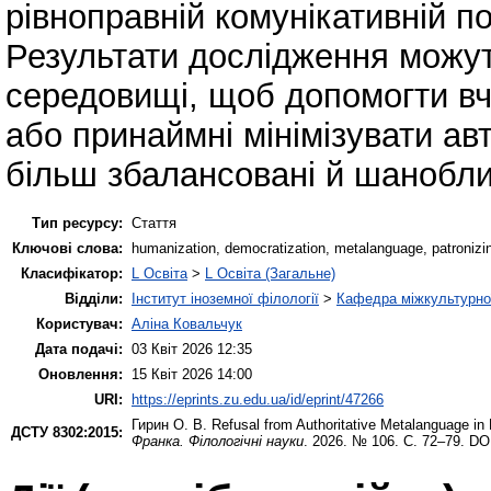
рівноправній комунікативній п
Результати дослідження можут
середовищі, щоб допомогти вч
або принаймні мінімізувати ав
більш збалансовані й шанобли
Тип ресурсу:
Стаття
Ключові слова:
humanization, democratization, metalanguage, patronizing
Класифікатор:
L Освіта
>
L Освіта (Загальне)
Відділи:
Інститут іноземної філології
>
Кафедра міжкультурної 
Користувач:
Аліна Ковальчук
Дата подачі:
03 Квіт 2026 12:35
Оновлення:
15 Квіт 2026 14:00
URI:
https://eprints.zu.edu.ua/id/eprint/47266
Гирин О. В.
Refusal from Authoritative Metalanguage in
ДСТУ 8302:2015:
Франка. Філологічні науки
. 2026. № 106. С. 72–79. DO