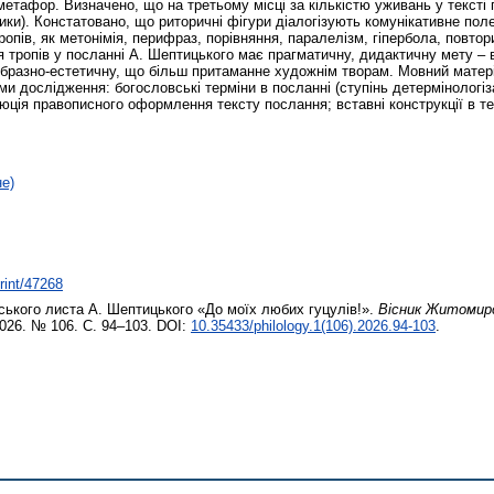
метафор. Визначено, що на третьому місці за кількістю уживань у тексті
лики). Констатовано, що риторичні фігури діалогізують комунікативне пол
пів, як метонімія, перифраз, порівняння, паралелізм, гіпербола, повтори
 тропів у посланні А. Шептицького має прагматичну, дидактичну мету – в
образно-естетичну, що більш притаманне художнім творам. Мовний матері
ми дослідження: богословські терміни в посланні (ступінь детермінологіз
люція правописного оформлення тексту послання; вставні конструкції в тек
не)
print/47268
ського листа А. Шептицького «До моїх любих гуцулів!».
Вісник Житомирс
2026. № 106. С. 94–103. DOI:
10.35433/philology.1(106).2026.94-103
.