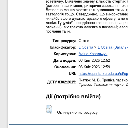
естетичну. Виявлено значну кількість стертих 
(риторичні запитання, риторичні звертання, ок
Виявлено меншу частотність уживання таких тро
тавтологія тощо. Стверджено, що використання
якнайбільшого душпастирського ефекту, а не 
любих Гуцулів!" передбачає такі основні напря
оточенні); абстрактна лексика в посланні; ево
посланні та ін.
Тип ресурсу:
Стаття
Класифікатор:
L Освіта
>
L Освіта (Загаль
Користувач:
Аліна Ковальчук
Дата подачі:
03 Квіт 2026 12:52
Оновлення:
03 Квіт 2026 12:59
URI:
https://eprints.zu.edu.ua/id/e
Гнатюк М. В.
Тропіка пастир
ДСТУ 8302:2015:
Франка. Філологічні науки
. 
Дії ​​(потрібно ввійти)
Оглянути опис ресурсу