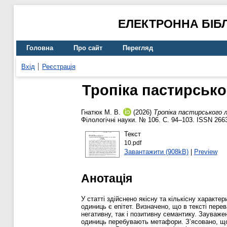
ЕЛЕКТРОННА БІБ
Головна
Про сайт
Перегляд
Вхід
Реєстрація
Тропіка пастирсько
Гнатюк М. В.
(2026)
Тропіка пастирського 
Філологічні науки. № 106. С. 94–103. ISSN 266
Текст
10.pdf
Завантажити (908kB)
|
Preview
Анотація
У статті здійснено якісну та кількісну характ
одиниць є епітет. Визначено, що в тексті пере
негативну, так і позитивну семантику. Зауваже
одиниць перебувають метафори. З’ясовано, що 