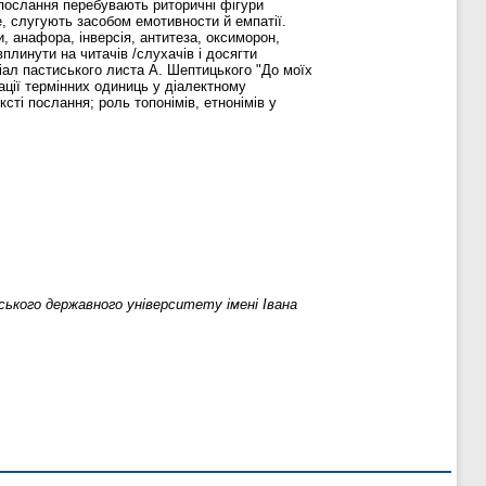
 послання перебувають риторичні фігури
е, слугують засобом емотивности й емпатії.
, анафора, інверсія, антитеза, оксиморон,
плинути на читачів /слухачів і досягти
ал пастиського листа А. Шептицького "До моїх
ації термінних одиниць у діалектному
сті послання; роль топонімів, етнонімів у
ького державного університету імені Івана