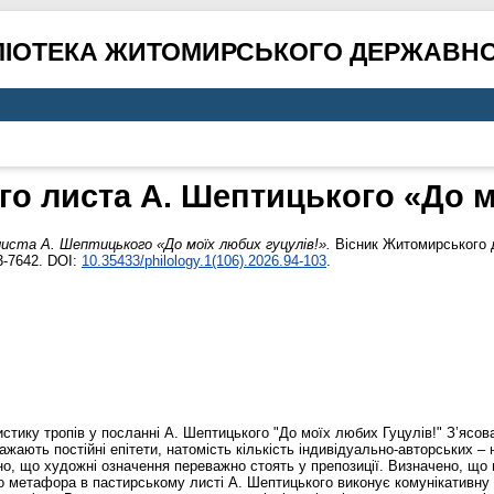
ЛІОТЕКА ЖИТОМИРСЬКОГО ДЕРЖАВНО
го листа А. Шептицького «До м
листа А. Шептицького «До моїх любих гуцулів!».
Вісник Житомирського д
3-7642. DOI:
10.35433/philology.1(106).2026.94-103
.
еристику тропів у посланні А. Шептицького "До моїх любих Гуцулів!" З’ясо
важають постійні епітети, натомість кількість індивідуально-авторських –
но, що художні означення переважно стоять у препозиції. Визначено, що 
метафора в пастирському листі А. Шептицького виконує комунікативну й 