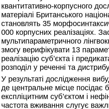
квантитативно-корпусного дос
матеріалі Британського націон
становлять 35 морфосинтаксич
000 корпусних реалізаціях. З
мультипараметричного лінгво
змогу верифікувати 13 параме
реалізацію суб’єкта і предика
розподіл у реченні та дистрибу
У результаті дослідження вибу
де центральне місце посідає б
експліцитним суб’єктом і неф
частота вживання слугує важ