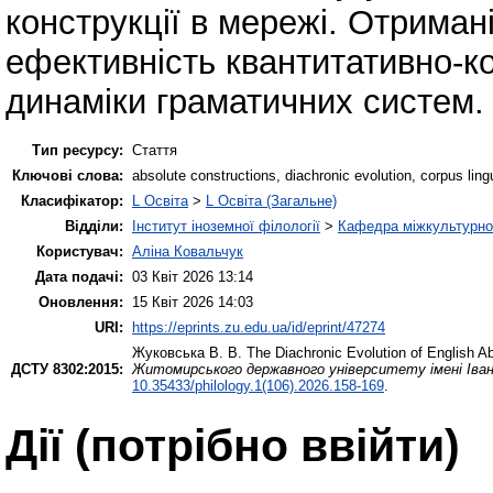
конструкції в мережі. Отриман
ефективність квантитативно-к
динаміки граматичних систем.
Тип ресурсу:
Стаття
Ключові слова:
absolute constructions, diachronic evolution, corpus ling
Класифікатор:
L Освіта
>
L Освіта (Загальне)
Відділи:
Інститут іноземної філології
>
Кафедра міжкультурної 
Користувач:
Аліна Ковальчук
Дата подачі:
03 Квіт 2026 13:14
Оновлення:
15 Квіт 2026 14:03
URI:
https://eprints.zu.edu.ua/id/eprint/47274
Жуковська В. В.
The Diachronic Evolution of English Ab
ДСТУ 8302:2015:
Житомирського державного університету імені Івана
10.35433/philology.1(106).2026.158-169
.
Дії ​​(потрібно ввійти)