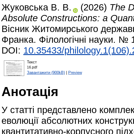
Жуковська В. В.
(2026)
The D
Absolute Constructions: a Quant
Вісник Житомирського державно
Франка. Філологічні науки. № 
DOI:
10.35433/philology.1(106)
Текст
16.pdf
Завантажити (900kB)
|
Preview
Анотація
У статті представлено компле
еволюції абсолютних конструкц
квантитативно-корпусного підх