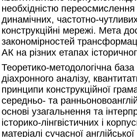
необхідністю переосмислення 
динамічних, частотно-чутливи
конструкційні мережі. Мета д
закономірностей трансформаці
АК на різних етапах історичног
Теоретико-методологічна база
діахронного аналізу, квантита
принципи конструкційної грам
середньо- та ранньоновоанглі
основі узагальнення та інтерпр
історико-лінгвістичних і корпу
матеріалі сучасної англійської