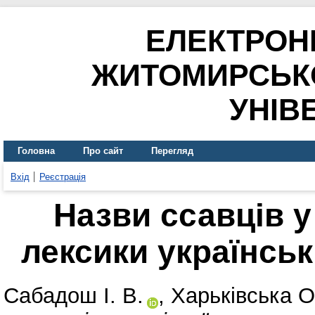
ЕЛЕКТРОН
ЖИТОМИРСЬК
УНІВ
Головна
Про сайт
Перегляд
Вхід
Реєстрація
Назви ссавців у
лексики українськ
Сабадош І. В.
,
Харьківська О