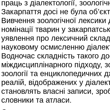
праць з діалектології, зоологі
Закарпаття досі не була об’єк
Вивчення зоологічної лексики
номінації тварин у закарпатсь
уявлення про лексичний склад
науковому осмисленню діалект
Водночас складність такого до
міждисциплінарного підходу, з
зоології та енциклопедичних д
реалій, відображених у діалек
становлять власні записи, зро
словники та атласи.