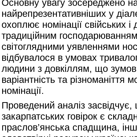
Основну увагу зосереджено на г
найрепрезентативніших у діал
охоплює номінації свійських і 
традиційним господарюванням
світоглядними уявленнями носі
відбувалося в умовах тривало
людини з довкіллям, що зумов
варіантність та різноманіття м
номінації.
Проведений аналіз засвідчує, 
закарпатських говірок є склад
праслов’янська спадщина, інш