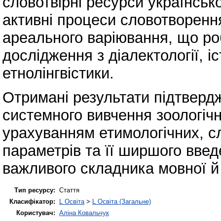
словотвірні ресурси українськ
активні процеси словотворенн
ареального варіювання, що ро
дослідження з діалектології, іс
етнолінгвістики.
Отримані результати підтверд
системного вивчення зоологічн
урахуванням етимологічних, с
параметрів та її ширшого введ
важливого складника мовної й 
Тип ресурсу:
Стаття
Класифікатор:
L Освіта
>
L Освіта (Загальне)
Користувач:
Аліна Ковальчук