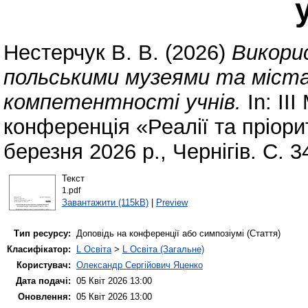
Нестерчук В. В.
(2026)
Викори
польськими музеями та міста
компетентності учнів.
In: II
конференція «Реалії та пріорит
березня 2026 р., Чернігів. С. 
Текст
1.pdf
Завантажити (115kB)
|
Preview
Тип ресурсу:
Доповідь на конференції або симпозіумі (Стаття)
Класифікатор:
L Освіта
>
L Освіта (Загальне)
Користувач:
Олександр Сергійович Яценко
Дата подачі:
05 Квіт 2026 13:00
Оновлення:
05 Квіт 2026 13:00