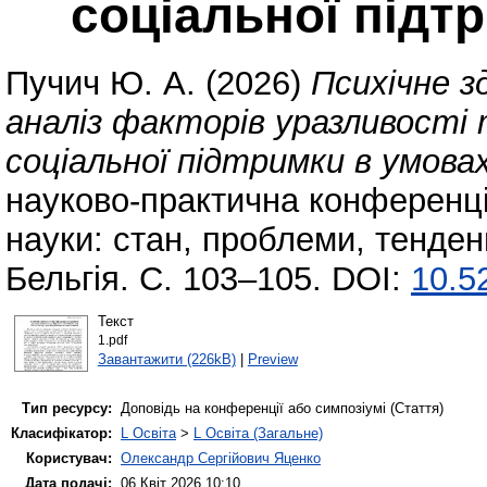
соціальної підт
Пучич Ю. А.
(2026)
Психічне з
аналіз факторів уразливості 
соціальної підтримки в умовах
науково-практична конференці
науки: стан, проблеми, тенденці
Бельгія. С. 103–105. DOI:
10.5
Текст
1.pdf
Завантажити (226kB)
|
Preview
Тип ресурсу:
Доповідь на конференції або симпозіумі (Стаття)
Класифікатор:
L Освіта
>
L Освіта (Загальне)
Користувач:
Олександр Сергійович Яценко
Дата подачі:
06 Квіт 2026 10:10