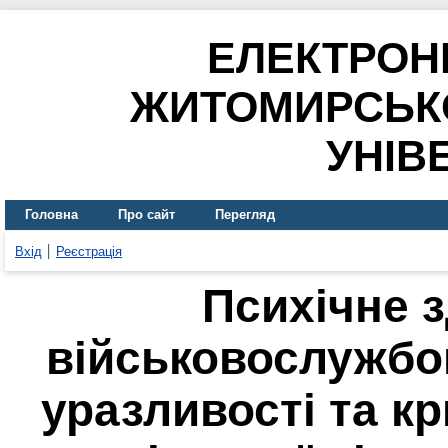
ЕЛЕКТРОН
ЖИТОМИРСЬК
УНІВ
Головна
Про сайт
Перегляд
Вхід
Реєстрація
Психічне 
військовослужбов
уразливості та кр