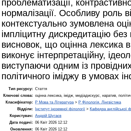
проблематизації, контрастивно
нормалізації. Особливу роль в
контекстуально зумовлена оці
імпліцитну дискредитацію без 
висновок, що оцінна лексика
виконує інтерпретаційну, ідеол
виступаючи одним із провідни
політичного іміджу в умовах і
Тип ресурсу:
Стаття
Ключові слова:
оцінна лексика, імідж, медіадискурс, наратив, політи
Класифікатор:
P Мова та Література
>
P Філологія. Лінгвістика
Відділи:
Інститут іноземної філології
>
Кафедра англійської ф
Користувач:
Андрій Шугаєв
Дата подачі:
06 Квіт 2026 12:12
Оновлення:
06 Квіт 2026 12:12