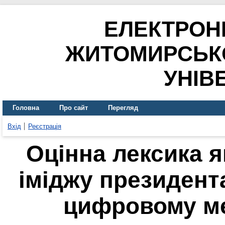
ЕЛЕКТРОН
ЖИТОМИРСЬК
УНІВ
Головна
Про сайт
Перегляд
Вхід
Реєстрація
Оцінна лексика 
іміджу президен
цифровому м