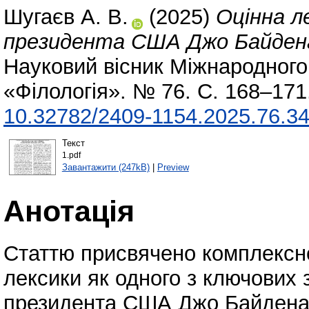
Шугаєв А. В.
(2025)
Оцінна л
президента США Джо Байдена
Науковий вісник Міжнародного 
«Філологія». № 76. С. 168–171
10.32782/2409-1154.2025.76.3
Текст
1.pdf
Завантажити (247kB)
|
Preview
Анотація
Статтю присвячено комплексно
лексики як одного з ключових
президента США Джо Байдена