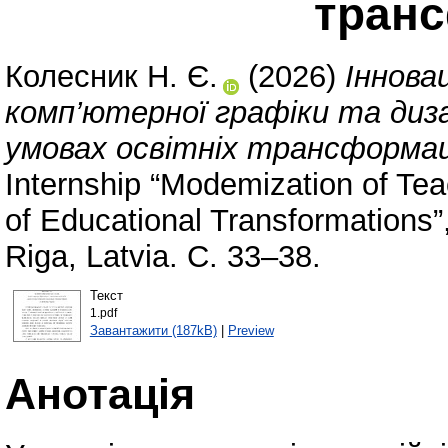
тран
Колесник Н. Є.
(2026)
Іннова
комп’ютерної графіки та диза
умовах освітніх трансформац
Internship “Modemization of Teac
of Educational Transformations”
Riga, Latvia. С. 33–38.
Текст
1.pdf
Завантажити (187kB)
|
Preview
Анотація