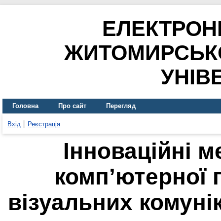
ЕЛЕКТРОН
ЖИТОМИРСЬК
УНІВ
Головна
Про сайт
Перегляд
Вхід
Реєстрація
Інноваційні 
комп’ютерної 
візуальних комунік