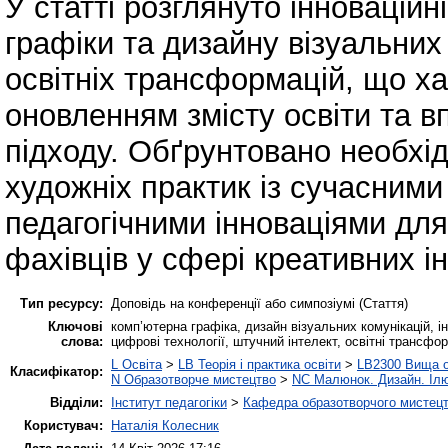
У статті розглянуто інновацій
графіки та дизайну візуальних
освітніх трансформацій, що х
оновленням змісту освіти та 
підходу. Обґрунтовано необхі
художніх практик із сучасним
педагогічними інноваціями дл
фахівців у сфері креативних ін
Тип ресурсу:
Доповідь на конференції або симпозіумі (Стаття)
Ключові
комп’ютерна графіка, дизайн візуальних комунікацій, і
слова:
цифрові технології, штучний інтелект, освітні трансфор
L Освіта
>
LB Теорія і практика освіти
>
LB2300 Вища о
Класифікатор:
N Образотворче мистецтво
>
NC Малюнок. Дизайн. Ілю
Відділи:
Інститут педагогіки
>
Кафедра образотворчого мистецт
Користувач:
Наталія Колесник