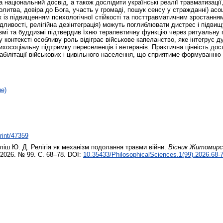
аціональний досвід, а також дослідити українські реалії травматизації,
молитва, довіра до Бога, участь у громаді, пошук сенсу у стражданні) ас
 із підвищенням психологічної стійкості та посттравматичним зростанням
едливості, релігійна дезінтеграція) можуть поглиблювати дистрес і підви
аїзмі та буддизмі підтвердив їхню терапевтичну функцію через ритуальну
у контексті особливу роль відіграє військове капеланство, яке інтегрує 
ихосоціальну підтримку переселенців і ветеранів. Практична цінність дос
еабілітації військових і цивільного населення, що сприятиме формуванню
не)
print/47359
ліш Ю. Д.
Релігія як механізм подолання травми війни.
Вісник Житомирсь
 2026. № 99. С. 68–78. DOI:
10.35433/PhilosophicalSciences.1(99).2026.68-