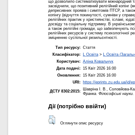
що дозволило систематизувати міжнародний та н
засвідчили, що позитивний релігійний копінг (
депресивних проявів і симптомів ПТСР, а також
копінгу (відчуття покинутості, сумніви у справ
релігійних практик у християнстві, ісламі, юд
досвіду та соціальну підтримку. В українськом
а також релігійні громади, що забезпечують пс
релігійних ресурсів у систему психологічної р
зміцненню суспільної резильєнтності.
Тип ресурсу:
Стаття
Класифікатор:
L Освіта
>
L Освіта (Загаль
Користувач:
Аліна Ковальчук
Дата подачі:
15 Квіт 2026 16:00
Оновлення:
15 Квіт 2026 16:00
URI:
https://eprints.zu.edu.ua/id/e
Шавріна І. В.
,
Соловйова-Ка
ДСТУ 8302:2015:
Франка. Філософські науки
.
Дії ​​(потрібно ввійти)
Оглянути опис ресурсу