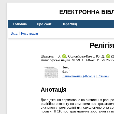
ЕЛЕКТРОННА БІБ
Головна
Про сайт
Перегляд
Вхід
Реєстрація
Релігі
Шавріна І. В.
,
Соловйова-Каліш Ю. Д.
(2
Філософські науки. № 99. С. 68–78. ISSN 2663
Текст
9.pdf
Завантажити (466kB)
|
Preview
Анотація
Дослідження спрямоване на виявлення ролі релі
релігійного копінгу на симптоми посттравмати
визначення ролі релігії як психологічного та со
прояви ПТСР, посттравматичне зростання та пс