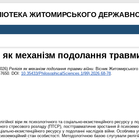
ЛІОТЕКА ЖИТОМИРСЬКОГО ДЕРЖАВНО
я як механізм подолання травм
026)
Релігія як механізм подолання травми війни.
Вісник Житомирського 
-7650. DOI:
10.35433/PhilosophicalSciences.1(99).2026.68-78
.
гійної віри як психологічного та соціально-екзистенційного ресурсу у п
чного стресового розладу (ПТСР), посттравматичне зростання й психоемоц
ціально-екзистенційного ресурсу у подоланні наслідків війни. Особлива ува
ихоемоційний стан особистості. Методологічною базою слугували релігійн