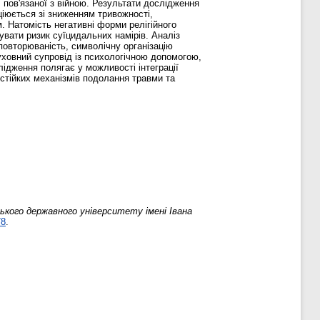
 пов'язаної з війною. Результати дослідження
оціюється зі зниженням тривожності,
. Натомість негативні форми релігійного
щувати ризик суїцидальних намірів. Аналіз
 повторюваність, символічну організацію
духовний супровід із психологічною допомогою,
лідження полягає у можливості інтеграції
 стійких механізмів подолання травми та
кого державного університету імені Івана
78
.