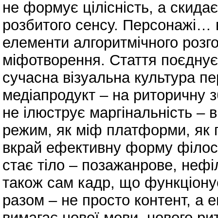
не формує цілісність, а скидає
розбитого сенсу. Персонажі… во
елементи алгоритмічного розго
міфотворення. Стаття поєднує р
сучасна візуальна культура п
медіапродукт – на риторичну з
не ілюструє маргінальність – в
режим, як міф платформи, як г
вкрай ефективну форму філосо
стає тіло – позажанрове, нефі
також сам кадр, що функціонує
разом – не просто контент, а 
вимагає нової мови, нового ри