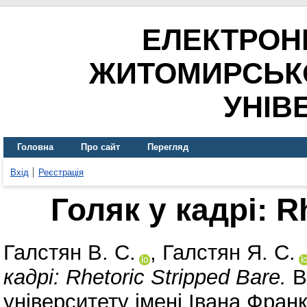
ЕЛЕКТРОН
ЖИТОМИРСЬК
УНІВ
Головна
Про сайт
Перегляд
Вхід
Реєстрація
Голяк у кадрі: R
Галстян В. С.
,
Галстян Я. С.
кадрі: Rhetoric Stripped Bare.
В
університету імені Івана Фран