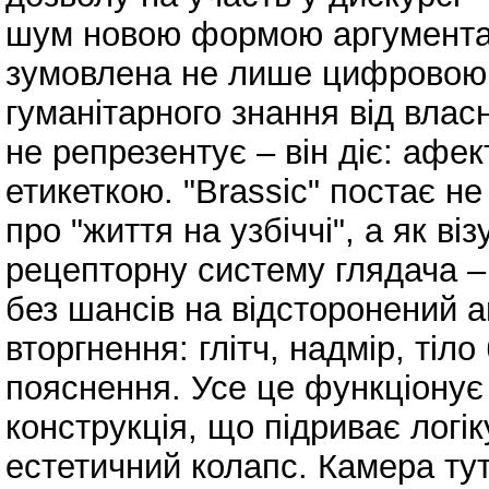
шум новою формою аргументац
зумовлена не лише цифровою ф
гуманітарного знання від влас
не репрезентує – він діє: афе
етикеткою. "Brassic" постає не
про "життя на узбіччі", а як в
рецепторну систему глядача –
без шансів на відсторонений а
вторгнення: глітч, надмір, тіл
пояснення. Усе це функціонує 
конструкція, що підриває логі
естетичний колапс. Камера тут