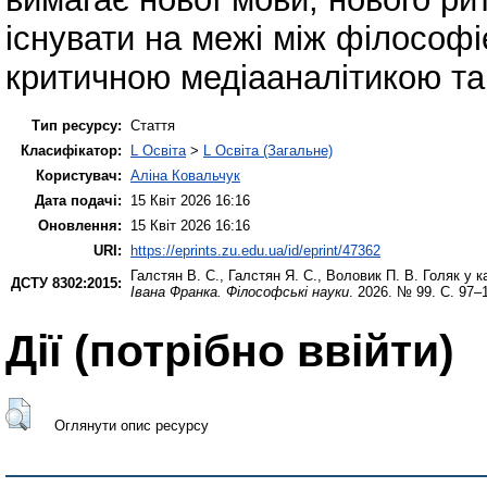
існувати на межі між філософі
критичною медіааналітикою та
Тип ресурсу:
Стаття
Класифікатор:
L Освіта
>
L Освіта (Загальне)
Користувач:
Аліна Ковальчук
Дата подачі:
15 Квіт 2026 16:16
Оновлення:
15 Квіт 2026 16:16
URI:
https://eprints.zu.edu.ua/id/eprint/47362
Галстян В. С.
,
Галстян Я. С.
,
Воловик П. В.
Голяк у ка
ДСТУ 8302:2015:
Івана Франка. Філософські науки
. 2026. № 99. С. 97–
Дії ​​(потрібно ввійти)
Оглянути опис ресурсу