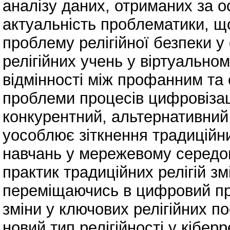
аналізу даних, отриманих за о
актуальність проблематики, щ
проблему релігійної безпеки у 
релігійних учень у віртуально
відмінності між профанним та 
проблеми процесів цифровізації
конкурентний, альтернативни
уособлює зіткнення традиційни
навчань у мережевому середови
практик традиційних релігій зм
переміщаючись в цифровий про
зміни у ключових релігійних 
новий тип релігійності у кіберр