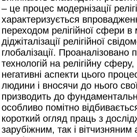
– це процес модернізації релі
характеризується впровадженн
переходом релігійної сфери 
діджіталізації релігійної свідо
глобалізації. Проаналізован
технологій на релігійну сферу,
негативні аспекти цього проце
людини і вносячи до нього сво
призводить до фундаментальни
особливо помітно відбивається 
короткий огляд праць з дослід
зарубіжним, так і вітчизняним