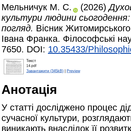
Мельничук М. С.
(2026)
Духов
культури людини сьогодення:
погляд.
Вісник Житомирського 
Івана Франка. Філософські нау
7650. DOI:
10.35433/Philosophi
Текст
14.pdf
Завантажити (345kB)
|
Preview
Анотація
У статті досліджено процес дід
сучасної культури, розглядают
виникають внаслідок її розвитк