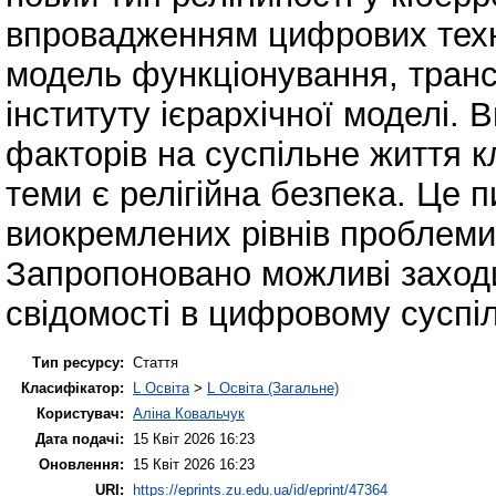
впровадженням цифрових техн
модель функціонування, транс
інституту ієрархічної моделі. 
факторів на суспільне життя
теми є релігійна безпека. Це 
виокремлених рівнів проблеми 
Запропоновано можливі заходи
свідомості в цифровому суспіл
Тип ресурсу:
Стаття
Класифікатор:
L Освіта
>
L Освіта (Загальне)
Користувач:
Аліна Ковальчук
Дата подачі:
15 Квіт 2026 16:23
Оновлення:
15 Квіт 2026 16:23
URI:
https://eprints.zu.edu.ua/id/eprint/47364