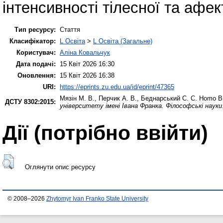
інтенсивності тілесної та афек
Тип ресурсу:
Стаття
Класифікатор:
L Освіта
>
L Освіта (Загальне)
Користувач:
Аліна Ковальчук
Дата подачі:
15 Квіт 2026 16:30
Оновлення:
15 Квіт 2026 16:38
URI:
https://eprints.zu.edu.ua/id/eprint/47365
Мязін М. В.
,
Перчик А. В.
,
Беднарський С. С.
Homo Bra
ДСТУ 8302:2015:
університету імені Івана Франка. Філософські науки
Дії ​​(потрібно ввійти)
Оглянути опис ресурсу
© 2008–2026
Zhytomyr Ivan Franko State University