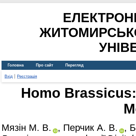
ЕЛЕКТРОН
ЖИТОМИРСЬК
УНІВ
Головна
Про сайт
Перегляд
Вхід
Реєстрація
Homo Brassicus: 
M
Мязін М. В.
,
Перчик А. В.
,
Б