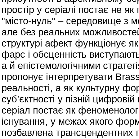
простір у серіалі постає не як 
"місто-нуль" – середовище з 
але без реальних можливостей
структурі афект функціонує як
фарс і обсценність виступают
а й епістемологічними стратег
пропонує інтерпретувати Brass
реальності, а як культурну ф
суб’єктності у пізній цифровій
серіал постає як феноменолог
існування, у межах якого форм
позбавлена трансцендентних г