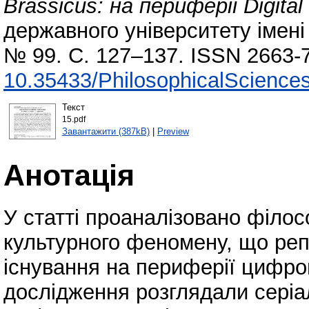
Brassicus: на периферії Digital
державного університету імені
№ 99. С. 127–137. ISSN 2663-
10.35433/PhilosophicalScience
Текст
15.pdf
Завантажити (387kB)
|
Preview
Анотація
У статті проаналізовано філос
культурного феномену, що ре
існування на периферії цифро
дослідження розглядали серіа