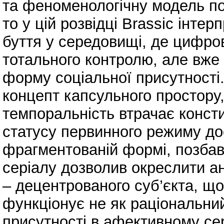
та феноменологічну модель пос
то у цій розвідці Brassic інте
буття у середовищі, де цифро
тотального контролю, але вже
форму соціальної присутності
концепт капсульного простору,
темпоральність втрачає конст
статусу первинного режиму дос
фрагментованій формі, позбавл
серіалу дозволив окреслити ан
– децентрованого суб’єкта, що 
функціонує не як раціональний 
присутності в афективному се