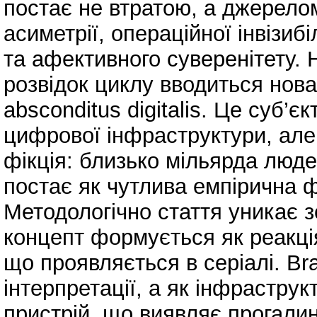
постає не втратою, а джерелом
асиметрії, операційної інвізиб
та афективного суверенітету. 
розвідок циклу вводиться нов
absconditus digitalis. Це суб’
цифрової інфраструктури, але 
фікція: близько мільярда люде
постає як чутлива емпірична ф
Методологічно стаття уникає з
концепт формується як реакці
що проявляється в серіалі. Bra
інтерпретації, а як інфраструк
пристрій, що виявляє прогали