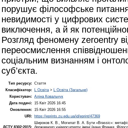
порушує філософське питання
невидимості у цифрових сист
виключення, а й як потенційно
Розгляд феномену zeroentry в
переосмислення співвідношен
соціальним визнанням і онтол
суб’єкта.
Тип ресурсу:
Стаття
Класифікатор:
L Освіта
>
L Освіта (Загальне)
Користувач:
Аліна Ковальчук
Дата подачі:
15 Квіт 2026 16:45
Оновлення:
15 Квіт 2026 16:55
URI:
https://eprints.zu.edu.ua/id/eprint/47369
Широков К. В.
,
Могилат В. А.
Бути «Brassic»: метафіз
ДСТУ 8302:2015:
державного університету імені Івана Франка. Філос