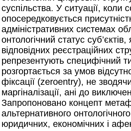
суспільства. У ситуації, коли 
опосередковується присутніст
адміністративних системах обл
онтологічний статус суб’єктів
відповідних реєстраційних стр
репрезентують специфічний ти
розгортається за умов відсутно
фіксації (zeroentry), не зводя
маргіналізації, ані до виключе
Запропоновано концепт метафі
альтернативного онтологічного
юридичних, економічних і афе