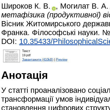
Широков К. В.
,
Могилат В. А.
метафізика (продуктивної) ві
Вісник Житомирського державно
Франка. Філософські науки. №
DOI:
10.35433/PhilosophicalSci
Текст
19.pdf
Завантажити (410kB)
|
Preview
Анотація
У статті проаналізовано соціа
трансформації умов індивідуал
становлення цифрових структу