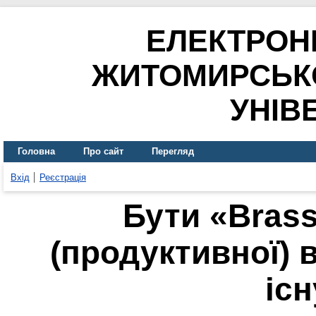
ЕЛЕКТРОН
ЖИТОМИРСЬК
УНІВ
Головна
Про сайт
Перегляд
Вхід
Реєстрація
Бути «Brass
(продуктивної) в
іс