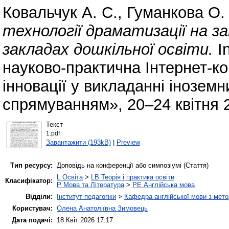
Ковальчук А. С.
,
Гуманкова О.
технології драматизації на з
закладах дошкільної освіти.
In
науково-практична Інтернет-ко
інновації у викладанні інозем
спрямуванням», 20–24 квітня 2
Текст
1.pdf
Завантажити (193kB)
|
Preview
Тип ресурсу:
Доповідь на конференції або симпозіумі (Стаття)
L Освіта
>
LB Теорія і практика освіти
Класифікатор:
P Мова та Література
>
PE Англійська мова
Відділи:
Інститут педагогіки
>
Кафедра англійської мови з мето
Користувач:
Олена Анатоліївна Зимовець
Дата подачі:
18 Квіт 2026 17:17