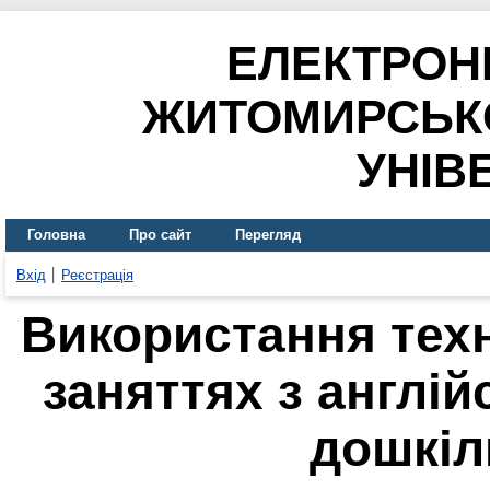
ЕЛЕКТРОН
ЖИТОМИРСЬК
УНІВ
Головна
Про сайт
Перегляд
Вхід
Реєстрація
Використання техн
заняттях з англій
дошкіл