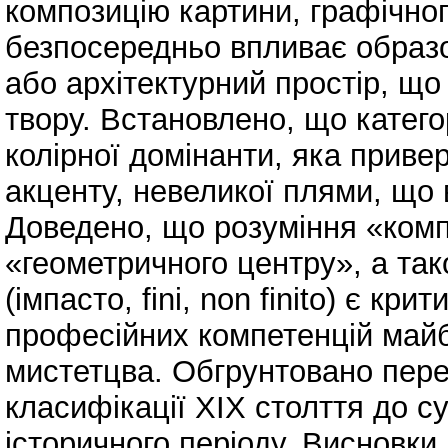
композицію картини, графічног
безпосередньо впливає образ
або архітектурний простір, щ
твору. Встановлено, що катего
колірної домінанти, яка привер
акценту, невеликої плями, що в
Доведено, що розуміння «комп
«геометричного центру», а так
(імпасто, fini, non finito) є 
професійних компетенцій майбу
мистетцва. Обгрунтовано перех
класифікації ХІХ столття до с
історичного періоду. Висновк