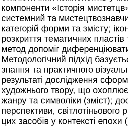
компоненти «Історія мистетцв»
системний та мистецтвознавчи
категорій форми та змісту; ік
розкриття тематичних пластів 
метод допоміг диференціювати 
Методологічний підхід базуєть
знання та практичного візуальн
результаті дослідження сформо
художнього твору, що охоплює 
жанру та символіки (зміст); д
перспективи, світлотіньового 
цих засобів у контексті епохи