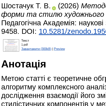
Шостачук Т. В.
(2026)
Методо
форми та стилю художнього т
Педагогічна Академія: наукові
9458. DOI:
10.5281/zenodo.19
Текст
1.pdf
Завантажити (300kB)
|
Preview
Анотація
Метою статті є теоретичне об
алгоритму комплексного аналі
дослідження взаємодії його з
стилістичних компонентів у ме