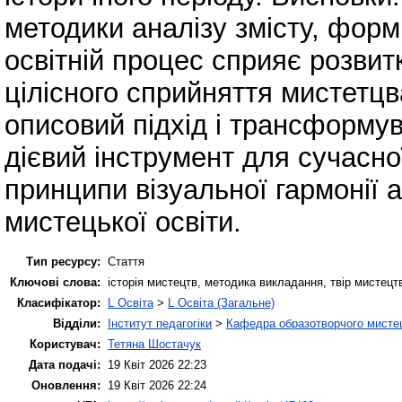
методики аналізу змісту, форм
освітній процес сприяє розвитк
цілісного сприйняття мистетцв
описовий підхід і трансформува
дієвий інструмент для сучасної
принципи візуальної гармонії 
мистецької освіти.
Тип ресурсу:
Стаття
Ключові слова:
історія мистецтв, методика викладання, твір мистецтв
Класифікатор:
L Освіта
>
L Освіта (Загальне)
Відділи:
Інститут педагогіки
>
Кафедра образотворчого мистец
Користувач:
Тетяна Шостачук
Дата подачі:
19 Квіт 2026 22:23
Оновлення:
19 Квіт 2026 22:24