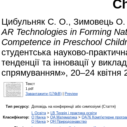
Ch
Цибульняк C. О.
,
Зимовець О.
AR Technologies in Forming Nat
Competence in Preschool Childr
студентська науково-практичн
тенденції та інновації у викл
спрямуванням», 20–24 квітня 2
Текст
1.pdf
Завантажити (174kB)
|
Preview
Тип ресурсу:
Доповідь на конференції або симпозіумі (Стаття)
L Освіта
>
LB Теорія і практика освіти
Класифікатор:
Q Наука
>
QA Математика
>
QA76 Комп'ютерне програ
Q Наука
>
QH Природознавство