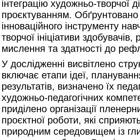
інтеграцію художньо-творчої ді
проєктуванням. Обґрунтовано с
інноваційного інструменту нав
творчої ініціативи здобувачів,
мислення та здатності до рефле
У дослідженні висвітлено стру
включає етапи ідеї, планування
результатів, визначено їх пед
художньо-педагогічних компет
приділено організації пленерн
проєктної роботи, які сприяю
природним середовищем із гл