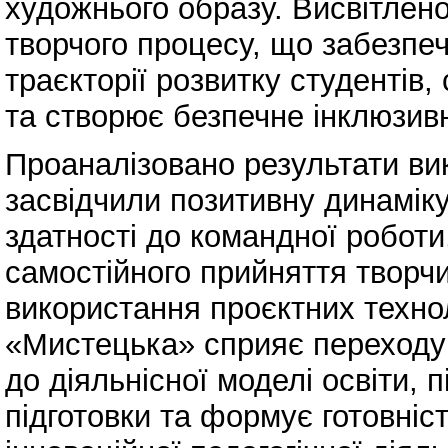
художнього образу. Висвітлен
творчого процесу, що забезпеч
траєкторії розвитку студентів
та створює безпечне інклюзив
Проаналізовано результати вик
засвідчили позитивну динаміку
здатності до командної роботи,
самостійного прийняття творч
використання проєктних технол
«Мистецька» сприяє переходу
до діяльнісної моделі освіти,
підготовки та формує готовніс