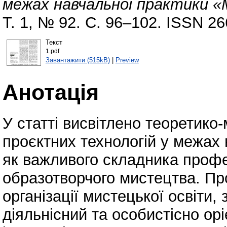
межах навчальної практики 
Т. 1, № 92. С. 96–102. ISSN 2
Текст
1.pdf
Завантажити (515kB)
|
Preview
Анотація
У статті висвітлено теоретико
проєктних технологій у межах
як важливого складника профес
образотворчого мистецтва. Пр
організації мистецької освіти,
діяльнісний та особистісно ор