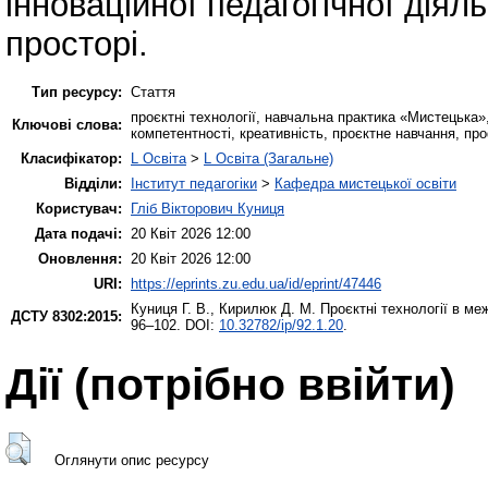
інноваційної педагогічної діял
просторі.
Тип ресурсу:
Стаття
проєктні технології, навчальна практика «Мистецька»
Ключові слова:
компетентності, креативність, проєктне навчання, пр
Класифікатор:
L Освіта
>
L Освіта (Загальне)
Відділи:
Інститут педагогіки
>
Кафедра мистецької освіти
Користувач:
Гліб Вікторович Куниця
Дата подачі:
20 Квіт 2026 12:00
Оновлення:
20 Квіт 2026 12:00
URI:
https://eprints.zu.edu.ua/id/eprint/47446
Куниця Г. В.
,
Кирилюк Д. М.
Проєктні технології в ме
ДСТУ 8302:2015:
96–102. DOI:
10.32782/ip/92.1.20
.
Дії ​​(потрібно ввійти)
Оглянути опис ресурсу