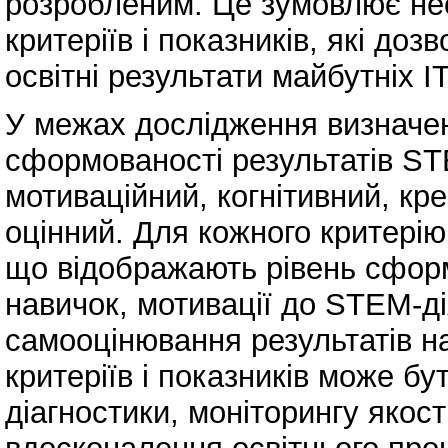
розробленим. Це зумовлює нео
критеріїв і показників, які до
освітні результати майбутніх І
У межах дослідження визначено
сформованості результатів ST
мотиваційний, когнітивний, кр
оцінний. Для кожного критерію
що відображають рівень сформ
навичок, мотивації до STEM-ді
самооцінювання результатів н
критеріїв і показників може бу
діагностики, моніторингу якост