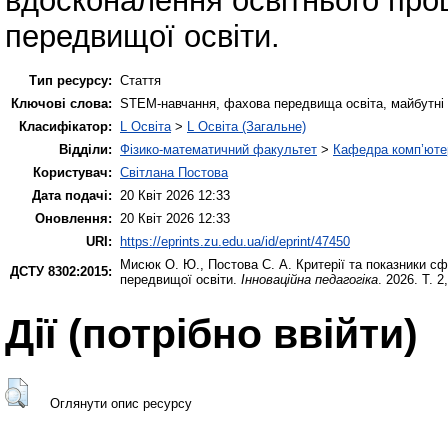
вдосконалення освітнього про
передвищої освіти.
Тип ресурсу:
Стаття
Ключові слова:
STEM-навчання, фахова передвища освіта, майбутні ІТ
Класифікатор:
L Освіта
>
L Освіта (Загальне)
Відділи:
Фізико-математичний факультет
>
Кафедра комп’ютер
Користувач:
Світлана Постова
Дата подачі:
20 Квіт 2026 12:33
Оновлення:
20 Квіт 2026 12:33
URI:
https://eprints.zu.edu.ua/id/eprint/47450
Мисюк О. Ю.
,
Постова С. А.
Критерії та показники с
ДСТУ 8302:2015:
передвищої освіти.
Інноваційна педагогіка
. 2026. Т. 
Дії ​​(потрібно ввійти)
Оглянути опис ресурсу