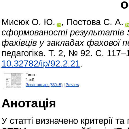
о
Мисюк О. Ю.
,
Постова С. А.
сформованості результатів 
фахівців у закладах фахової 
педагогіка. Т. 2, № 92. С. 117
10.32782/ip/92.2.21
.
Текст
1.pdf
Завантажити (539kB)
|
Preview
Анотація
У статті визначено критерії та