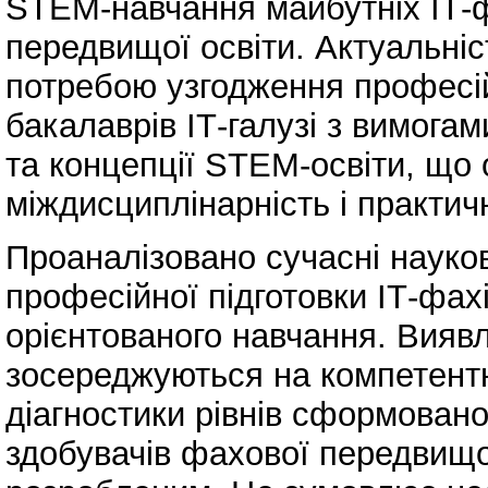
STEM-навчання майбутніх ІТ-ф
передвищої освіти. Актуальні
потребою узгодження професі
бакалаврів ІТ-галузі з вимога
та концепції STEM-освіти, що 
міждисциплінарність і практич
Проаналізовано сучасні науков
професійної підготовки ІТ-фах
орієнтованого навчання. Вияв
зосереджуються на компетентн
діагностики рівнів сформовано
здобувачів фахової передвищо