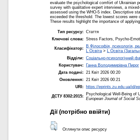
evaluate the psychological comfort of Ukrainian p
survey with qualitative expert interviews, a mix
assessed using the WHO-5 index. Descriptive stat
exceeded the threshold. The lowest scores were ob
These results highlight the importance of apply
Тип ресурсу:
Стаття
Ключові слова:
Stress Factors, Psycho-Emoti
B Філософія, психологія, рел
Класифікатор:
L Освіта
>
L Освіта (Загаль
Відділи:
Соціально-психологічний ф
Користувач:
Ганна Володимирівна Пирог
Дата подачі:
21 Квіт 2026 00:20
Оновлення:
21 Квіт 2026 00:21
URI:
https://eprints.zu.edu.ua/id/e
Psychological Well-Being of U
ДСТУ 8302:2015:
European Journal of Social 
Дії ​​(потрібно ввійти)
Оглянути опис ресурсу