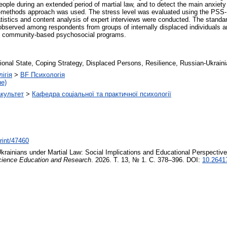
eople during an extended period of martial law, and to detect the main anxie
ed-methods approach was used. The stress level was evaluated using the PSS
istics and content analysis of expert interviews were conducted. The standa
served among respondents from groups of internally displaced individuals and
ing community-based psychosocial programs.
onal State, Coping Strategy, Displaced Persons, Resilience, Russian-Ukrain
ігія
>
BF Психологія
не)
акультет
>
Кафедра соціальної та практичної психології
print/47460
krainians under Martial Law: Social Implications and Educational Perspectiv
Science Education and Research
. 2026. Т. 13, № 1. С. 378–396. DOI:
10.2641