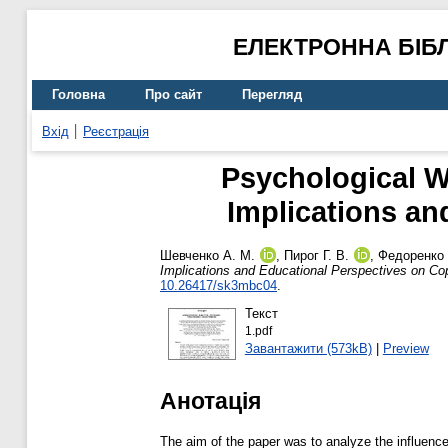
ЕЛЕКТРОННА БІБ
Головна
Про сайт
Перегляд
Вхід
Реєстрація
Psychological We
Implications an
Шевченко А. М.
,
Пирог Г. В.
,
Федоренко 
Implications and Educational Perspectives on Cop
10.26417/sk3mbc04
.
Текст
1.pdf
Завантажити (573kB)
|
Preview
Анотація
The aim of the paper was to analyze the influence