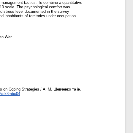
ty management tactics. To combine a quantitative
-10 scale. The psychological comfort was
rd stress level documented in the survey
 inhabitants of territories under occupation.
ian War
es on Coping Strategies / А. М. Шевченко та ін.
7/sk3mbc04
.