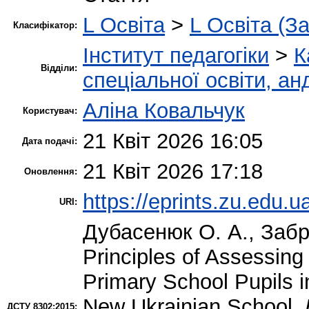
L Освіта
>
L Освіта (З
Класифікатор:
Інститут педагогіки
>
К
Відділи:
спеціальної освіти, ан
Аліна Ковальчук
Користувач:
21 Квіт 2026 16:05
Дата подачі:
21 Квіт 2026 17:18
Оновлення:
https://eprints.zu.edu.u
URI:
Дубасенюк О. А.
,
Забр
Principles of Assessing 
Primary School Pupils i
New Ukrainian School.
ДСТУ 8302:2015: