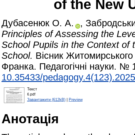
of the New 
Дубасенюк О. А.
,
Забродський
Principles of Assessing the Leve
School Pupils in the Context of
School.
Вісник Житомирського 
Франка. Педагогічні науки. № 
10.35433/pedagogy.4(123).2025
Текст
6.pdf
Завантажити (612kB)
|
Preview
Анотація