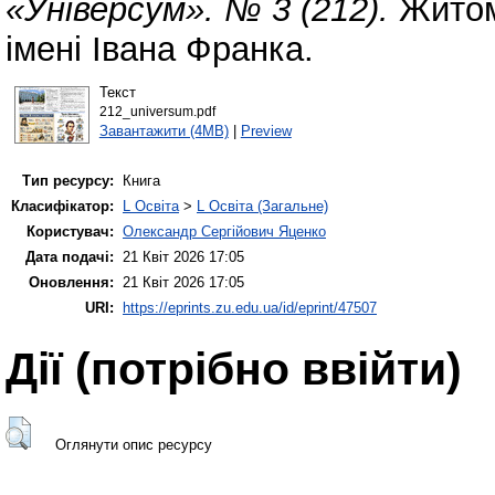
«Універсум». № 3 (212).
Житом
імені Івана Франка.
Текст
212_universum.pdf
Завантажити (4MB)
|
Preview
Тип ресурсу:
Книга
Класифікатор:
L Освіта
>
L Освіта (Загальне)
Користувач:
Олександр Сергійович Яценко
Дата подачі:
21 Квіт 2026 17:05
Оновлення:
21 Квіт 2026 17:05
URI:
https://eprints.zu.edu.ua/id/eprint/47507
Дії ​​(потрібно ввійти)
Оглянути опис ресурсу