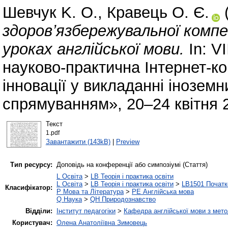
Шевчук K. O.
,
Кравець О. Є.
здоровʼязбережувальної комп
уроках англійської мови.
In: V
науково-практична Інтернет-ко
інновації у викладанні інозем
спрямуванням», 20–24 квітня 2
Текст
1.pdf
Завантажити (143kB)
|
Preview
Тип ресурсу:
Доповідь на конференції або симпозіумі (Стаття)
L Освіта
>
LB Теорія і практика освіти
L Освіта
>
LB Теорія і практика освіти
>
LB1501 Початк
Класифікатор:
P Мова та Література
>
PE Англійська мова
Q Наука
>
QH Природознавство
Відділи:
Інститут педагогіки
>
Кафедра англійської мови з мето
Користувач:
Олена Анатоліївна Зимовець