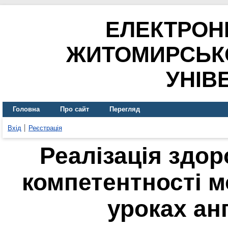
ЕЛЕКТРОН
ЖИТОМИРСЬК
УНІВ
Головна
Про сайт
Перегляд
Вхід
Реєстрація
Реалізація здо
компетентності 
уроках ан